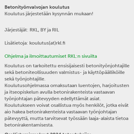
Betonityönvalvojan koulutus
Koulutus järjestetään kysynnän mukaan!
Järjestäjät: RKL, BY ja RIL
Lisätietoja: koulutus(at)rkl.fi
Ohjelma ja ilmoittautumiset RKL:n sivuilta
Koulutus on tarkoitettu ensisijaisesti betonityönjohtajille
sekä betoniteollisuuden valmistus- ja käyttöpäälliköille
sekä työnjohtajille.
Koulutusohjelmassa omaksutaan luentojen, harjoitusten
ja itseopiskelun avulla betonirakenteista vastaavan
työnjohtajan pätevyyden edellyttämät asiat.
Koulutukseen voivat osallistua myös henkilöt, jotka eivät
aio hakea betonirakenteista vastaavan työnjohtajan
pätevyyttä, mutta tarvitsevat työssään laaja-alaista tietoa
betonirakentamisesta.