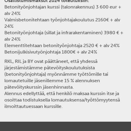
Osallistumismaksut 2024 toteutuksiin:
Betonityönjohtajan kurssi (talonrakennus) 3 600 eur +
alv 24%
Valmisbetonitehtaan työnjohtajakoulutus 2160€ + alv
24%
Betonityönjohtaja (sillat ja infrarakentaminen) 3980 € +
alv 24%
Elementtitehtaan betonityönjohtaja 2520 € + alv 24%
Betonijulkisivutyönjohtaja 1800€ + alv 24%
RKL, RIL ja BY ovat päättäneet, että yhdessä
järjestämistämme pätevöityskoulutuksista
(betonityönjohtaja) myönnämme työttömille tai
lomautetuille jäsenillemme 15 % alennuksen
pätevöityskurssin jäsenhinnasta.
Alennus edellyttää, että henkilö maksaa kurssin itse ja
osoittaa todistuksella lomautuksensa/työttömyytensä
ilmoittautuessaan kurssille.