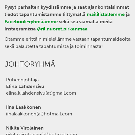
P
ysyt parhaiten
kyydissämme ja saat ajankohtaisimmat
tiedot tapahtumistamme liittymällä
maililistallemme
ja
Facebook-ryhmäämme
sekä seuraamalla meitä
Instagramissa
@ril.nuoret.pirkanmaa
Otamme erittäin mielellämme vastaan tapahtumaideoita
sekä p
alautetta tapahtumista ja toiminnasta!
JOHTORYHMÄ
Puheenjohtaja
Elina Lahdensivu
elina.k.lahdensivu(at)gmail.com
Iina Laakkonen
iinalaakkonen(at)hotmail.com
Nikita Virolainen
nikita.virolainen(at)hotmail.com