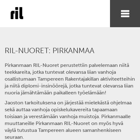
RIL-NUORET: PIRKANMAA
Pirkanmaan RIL-Nuoret perustettiin palvelemaan niitä
teekkareita, jotka tuntevat olevansa liian vanhoja
osallistumaan Tampereen Rakentajakillan aktiviteetteihin
ja niitä diplomi-insinöörejä, jotka tuntevat olevansa liian
nuoria jämähtämään paikalleen työelämään!
Jaoston tarkoituksena on järjestää mielekästä ohjelmaa
sekä auttaa vanhoja opiskelukavereita tapaamaan
toisiaan ja verestämään vanhoja muistoja. Pirkanmaalle
muuttaneille Pirkanmaan RIL-Nuoret on myös hyvä
väylä tutustua Tampereen alueen samanhenkiseen
seuraan.