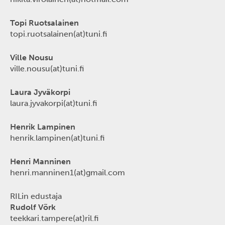
Topi Ruotsalainen
topi.ruotsalainen(at)tuni.fi
Ville Nousu
ville.nousu(at)tuni.fi
Laura Jyväkorpi
laura.jyvakorpi(at)tuni.fi
Henrik Lampinen
henrik.lampinen(at)tuni.fi
Henri Manninen
henri.manninen1(at)gmail.com
RILin edustaja
Rudolf Võrk
teekkari.tampere(at)ril.fi