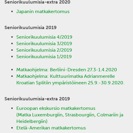
Seniorikuulumisia-extra 2020
Japanin matkakertomus
Seniorikuulumisia 2019
Seniorikuulumisia 4/2019
Seniorikuulumisia 3/2019
Seniorikuulumisia 2/2019
Seniorikuulumisia 1/2019
Matkaohjelma: Berliini-Dresden 27.3-1.4.2020
Matkaohjelma: Kulttuurimatka Adrianmerelle
Kroatian Splitiin ympäristöineen 25.9.-30.9.2020.
Seniorikuulumisia-extra 2019
Euroopan ekskursio matkakertomus
(Matka Luxemburgiin, Strasbourgiin, Colmariin ja
Heidelbergiin)
Etelä-Amerikan matkakertomus