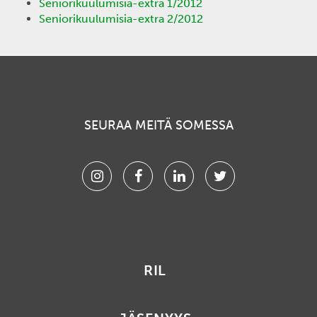
Seniorikuulumisia-extra 1/2012
Seniorikuulumisia-extra 2/2012
SEURAA MEITÄ SOMESSA
Instagram
Facebook
Linkedin
Twitter
RIL