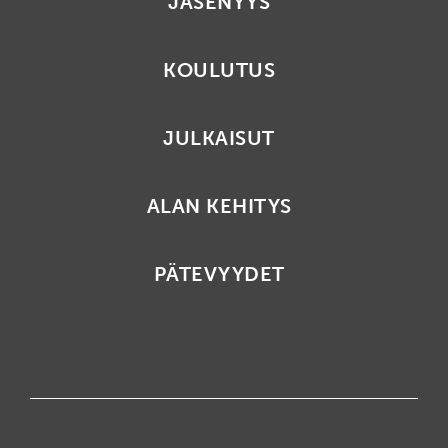
JÄSENYYS
KOULUTUS
JULKAISUT
ALAN KEHITYS
PÄTEVYYDET