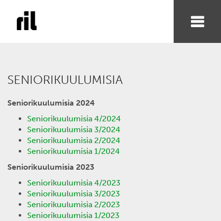
SENIORIKUULUMISIA
Seniorikuulumisia 2024
Seniorikuulumisia 4/2024
Seniorikuulumisia 3/2024
Seniorikuulumisia 2/2024
Seniorikuulumisia 1/2024
Seniorikuulumisia 2023
Seniorikuulumisia 4/2023
Seniorikuulumisia 3/2023
Seniorikuulumisia 2/2023
Seniorikuulumisia 1/2023