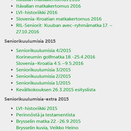
Itävallan matkakertomus 2016
LVI-historiikki 2016
Slovenia-Kroatian matkakertomus 2016
RIL-Seniorit: Kuuban avec-ryhmämatka 17. –
27.10.2016
Seniorikuulumisia 2015
Seniorikuulumisia 4/2015
Korineumin golfmatka 18.-25.4.2016
Slovenia–Kroatia 4.5.–9.5.2016
Seniorikuulumisia 3/2015
Seniorikuulumisia 2/2015
Seniorikuulumisia 1/2015
Kevätkokouksen 26.3.2015 esityslista
Seniorikuulumisia-extra 2015
LVI-historiikki 2015
Perinnöstä ja testamentista
Brysselin matka 22.-26.9.2015
Brysselin kuvia, Veikko Heino