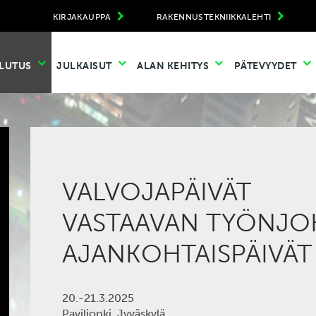
KIRJAKAUPPA
RAKENNUSTEKNIIKKALEHTI
LUTUS
JULKAISUT
ALAN KEHITYS
PÄTEVYYDET
VALVOJAPÄIVÄT
VASTAAVAN TYÖNJO
AJANKOHTAISPÄIVÄT
20.-21.3.2025
Paviljonki, Jyväskylä