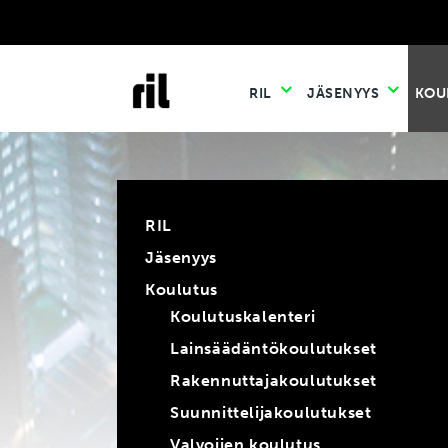
RIL
JÄSENYYS
KOU
RIL
Jäsenyys
Koulutus
Koulutuskalenteri
Lainsäädäntökoulutukset
Rakennuttajakoulutukset
Suunnittelijakoulutukset
Valvojien koulutus