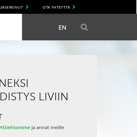
JÄSENSIVUT
OTA YHTEYTTÄ
EN
NEKSI
ISTYS LIVIIN
T
yttöehtomme
ja annat meille