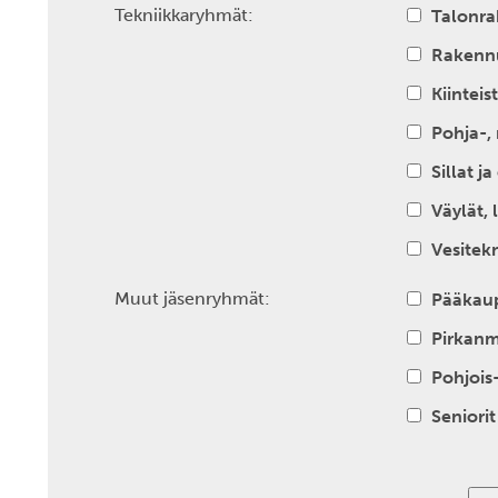
Tekniikkaryhmät:
Talonr
Rakennu
Kiinteis
Pohja-,
Sillat j
Väylät, 
Vesitek
Muut jäsenryhmät:
Pääkau
Pirkanm
Pohjois
Seniorit