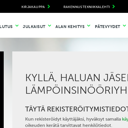
KIRJAKAUPPA
RAKENNUSTEKNIIKKALEHTI
LUTUS
JULKAISUT
ALAN KEHITYS
PÄTEVYYDET
KYLLÄ, HALUAN JÄSE
LÄMPÖINSINÖÖRIYHD
TÄYTÄ REKISTERÖITYMISTIEDO
Kun rekisteröidyt käyttäjäksi, hyväksyt samalla
kä
oikeuden kerätä tarvittavat henkilötiedot.