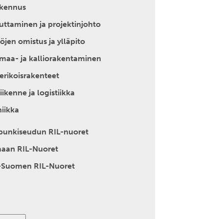
akennus
ttaminen ja projektinjohto
töjen omistus ja ylläpito
 maa- ja kalliorakentaminen
a erikoisrakenteet
liikenne ja logistiikka
niikka
punkiseudun RIL-nuoret
aan RIL-Nuoret
-Suomen RIL-Nuoret