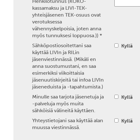
Henkilötunnus (KOKO-
kassamaksu ja LIVI-TEK-
yhteisjäsenen TEK-osuus ovat
verotuksessa
vähennyskelpoisia, joten anna
myös tunnuksesi loppuosa.))
*
Sähköpostiosoitettani saa
Kyllä
käyttää LIVIn ja RILin
jäsenviestinnässä. (Mikäli en
anna suostumustani, en saa
esimerkiksi viikoittaisia
jäsenuutiskirjeitä tai infoa LIVIn
jäseneduista ja -tapahtumista.)
Minulle saa tarjota jäsenetuja ja
Kyllä
-palveluja myös muita
sähköisiä välineitä käyttäen.
Yhteystietojani saa käyttää alan
Kyllä
muussa viestinnässä.