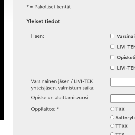
* = Pakolliset kentät
Yleiset tiedot
Haen:
Varsinai
LIVI-TE
Opiskel
LIVI-TE
Varsinainen jäsen / LIVI-TEK
yhteisjäsen, valmistumisaika:
Opiskelun aloittamisvuosi:
Oppilaitos:
*
TKK
Aalto-yl
TTKK
TTY