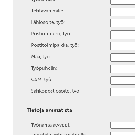
Tehtävänimike:
Lähiosoite, työ:
Postinumero, työ:
Postitoimipaikka, työ:
Maa, työ:
Työpuhelin:
GSM, työ:
Sähköpostiosoite, työ:
Tietoja ammatista
Työnantajatyyppi:
Jos olet yksityissektorilla