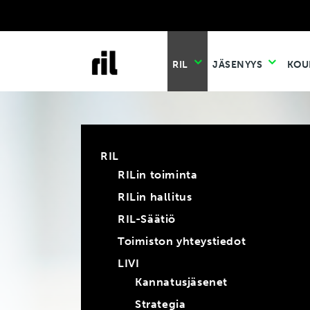
RIL
JÄSENYYS
KOU
RIL
RILin toiminta
RILin hallitus
RIL-Säätiö
Toimiston yhteystiedot
LIVI
Kannatusjäsenet
Strategia