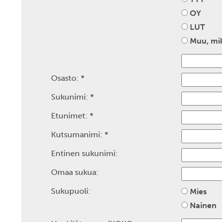
OY
LUT
Muu, mi
Osasto:
*
Sukunimi:
*
Etunimet:
*
Kutsumanimi:
*
Entinen sukunimi:
Omaa sukua:
Sukupuoli:
Mies
Nainen