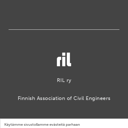
RIL ry
Finnish Association of Civil Engineers
Käytämme sivustollamme evästeitä parhaan