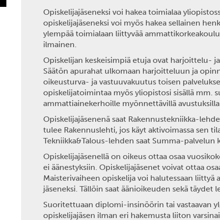
Opiskelijajäseneksi voi hakea toimialaa yliopistoss
opiskelijajäseneksi voi myös hakea sellainen hen
ylempää toimialaan liittyvää ammattikorkeakoulut
ilmainen.
Opiskelijan keskeisimpiä etuja ovat harjoittelu- j
Säätön apurahat ulkomaan harjoitteluun ja opinn
oikeusturva- ja vastuuvakuutus toisen palvelukses
opiskelijatoimintaa myös yliopistosi sisällä mm. suor
ammattiainekerhoille myönnettävillä avustuksilla
Opiskelijajäsenenä saat Rakennustekniikka-lehde
tulee Rakennuslehti, jos käyt aktivoimassa sen t
Tekniikka&Talous-lehden saat Summa-palvelun ka
Opiskelijajäsenellä on oikeus ottaa osaa vuosikok
ei äänestyksiin. Opiskelijajäsenet voivat ottaa os
Maisterivaiheen opiskelija voi halutessaan liittyä a
jäseneksi. Tällöin saat äänioikeuden sekä täydet l
Suoritettuaan diplomi-insinöörin tai vastaavan
opiskelijajäsen ilman eri hakemusta liiton varsinai