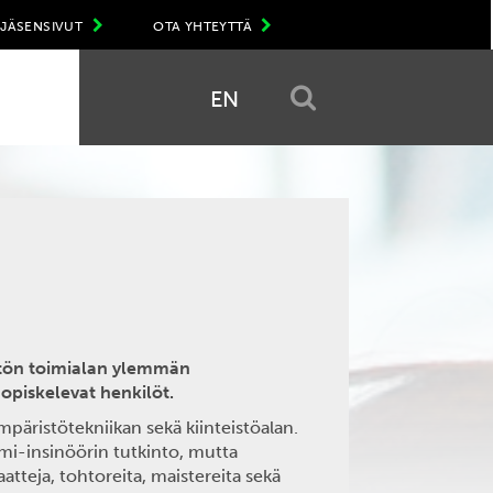
JÄSENSIVUT
OTA YHTEYTTÄ
EN
istön toimialan ylemmän
 opiskelevat henkilöt.
päristötekniikan sekä kiinteistöalan.
omi-insinöörin tutkinto, mutta
tteja, tohtoreita, maistereita sekä