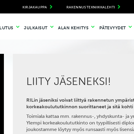
KIRJAKAUPPA
RAKENNUSTEKNIIKKALEHTI
LUTUS
JULKAISUT
ALAN KEHITYS
PÄTEVYYDET
LIITY JÄSENEKSI!
RILin jäseniksi voivat liittyä rakennetun ympär
korkeakoulututkinnon suorittaneet ja sitä kohti
Toimiala kattaa mm. rakennus-, yhdyskunta- ja ym
Ylempi korkeakoulututkinto on tyypillisesti dipl
joukostamme löytyy myös runsaasti myös lisensiaa