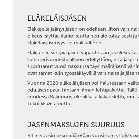
ELÄKELÄISJÄSEN
Eläkkeelle jäänyt jäsen on edelleen liiton varsinain
oikeus käyttää äänioikeutta henkilökohtaisesti ja tu
Eläkeläisjäsenyys on maksullinen.
Eläkkeelle siirtyvä jäsen vapautetaan
puolesta jä
kalenterivuodesta alkaen edellyttäen, että jäsen 
suorittanut vuosimaksunsa täysimääräisenä vähin
ovat samat kuin työssäkäyvällä varsinaisella jäsene
Vuonna 2020 eläkeläisjäsen voi halutessaan valit
edullisempaan hintaan, ilman lehtipakettia. Tällöi
vuodessa Rakennustekniikka-aikakauslehti, mutta 
Tekniikka&Taloutta.
JÄSENMAKSUJEN SUURUUS
RILin vuosimaksu päätetään vuosittain yhdistyk