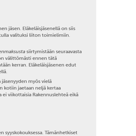
en jäsen. Eläkeläisjäsenellä on siis
lla valituksi liiton toimielimiin.
senmaksusta
siirtymistään seuraavasta
on välittömästi ennen tätä
tään kerran. Eläkeläisjäsenen edut
llä.
a jäsenyyden myös vielä
n kotiin jaetaan neljä kertaa
ei viikottaisia Rakennuslehteä eikä
sen syyskokouksessa. Tämänhetkiset