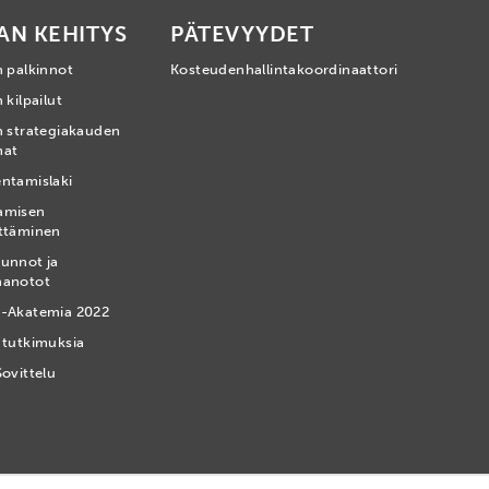
AN KEHITYS
PÄTEVYYDET
n palkinnot
Kosteudenhallintakoordinaattori
 kilpailut
n strategiakauden
mat
ntamislaki
amisen
ttäminen
unnot ja
nanotot
-Akatemia 2022
 tutkimuksia
Sovittelu