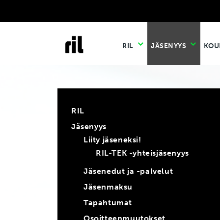
RIL
JÄSENYYS
KOU
RIL
Jäsenyys
Liity jäseneksi!
RIL-TEK -yhteisjäsenyys
Jäsenedut ja -palvelut
Jäsenmaksu
Tapahtumat
Osoitteenmuutokset