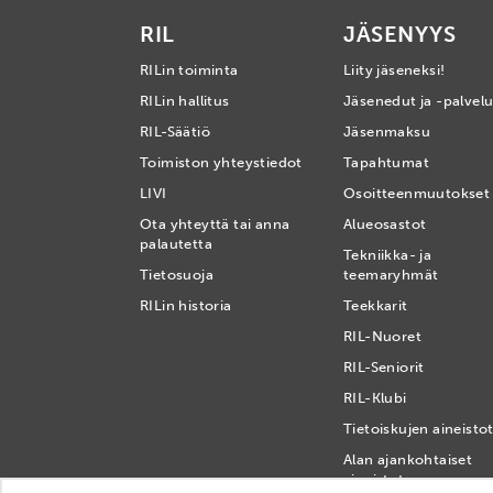
RIL
JÄSENYYS
RILin toiminta
Liity jäseneksi!
RILin hallitus
Jäsenedut ja -palvelu
RIL-Säätiö
Jäsenmaksu
Toimiston yhteystiedot
Tapahtumat
LIVI
Osoitteenmuutokset
Ota yhteyttä tai anna
Alueosastot
palautetta
Tekniikka- ja
Tietosuoja
teemaryhmät
RILin historia
Teekkarit
RIL-Nuoret
RIL-Seniorit
RIL-Klubi
Tietoiskujen aineisto
Alan ajankohtaiset
aineistot