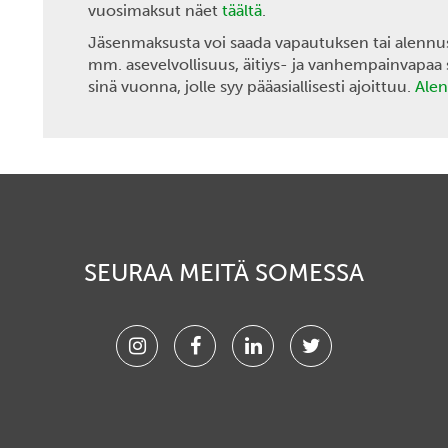
vuosimaksut näet
täältä
.
Jäsenmaksusta voi saada vapautuksen tai alennust
mm. asevelvollisuus, äitiys- ja vanhempainvapaa
sinä vuonna, jolle syy pääasiallisesti ajoittuu.
Alen
SEURAA MEITÄ SOMESSA
Instagram
Facebook
Linkedin
Twitter