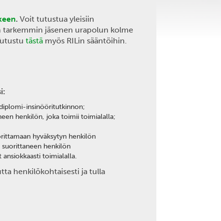
keen
.
Voit tutustua yleisiin
an tarkemmin jäsenen urapolun kolme
 Tutustu
tästä
myös RILin sääntöihin.
i:
diplomi-insinööritutkinnon;
n henkilön, joka toimii toimialalla;
uorittamaan hyväksytyn henkilön
suorittaneen henkilön
ansiokkaasti toimialalla.
tta henkilökohtaisesti ja tulla