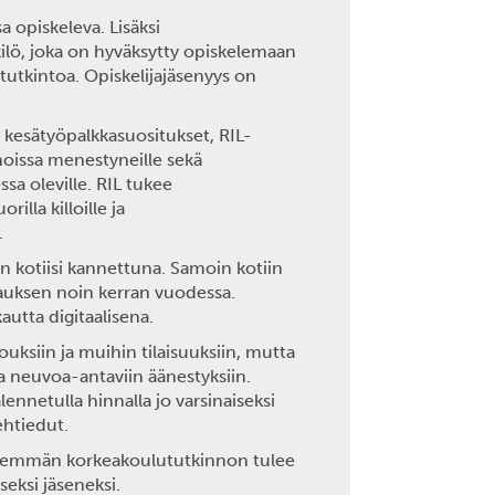
a opiskeleva. Lisäksi
kilö, joka on hyväksytty opiskelemaan
utkintoa. Opiskelijajäsenyys on
a kesätyöpalkkasuositukset, RIL-
oissa menestyneille sekä
sa oleville. RIL tukee
illa killoille ja
.
n kotiisi kannettuna. Samoin kotiin
ilauksen noin kerran vuodessa.
utta digitaalisena.
ouksiin ja muihin tilaisuuksiin, mutta
aa neuvoa-antaviin äänestyksiin.
lennetulla hinnalla jo varsinaiseksi
ehtiedut.
 ylemmän korkeakoulututkinnon tulee
seksi jäseneksi.