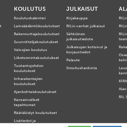
KOULUTUS
JULKAISUT
AL
Koulutuskalenteri
Kirjakauppa
RILi
t
Lainsäädäntökoulutukset
RILin vanhat julkaisut
RILin
Rakennuttajakoulutukset
Sähköinen
RILi
julkaisutiedote
tee
Suunnittelijakoulutukset
Julkaisujen kotisivut ja
Rake
Valvojien koulutus
korjaustiedot
Osa
Liiketoimintakoulutukset
Palaute
kehi
Tuotantojohdon
Ilmoitushankinta
Laus
koulutukset
kan
Infrarakentajien
KIRA
koulutukset
Alan
Ajankohtaiskoulutukset
RIL 
Kansainväliset
tapahtumat
t
Räätälöidyt koulutukset
Lisätiedot ja
ilmoittautumiset