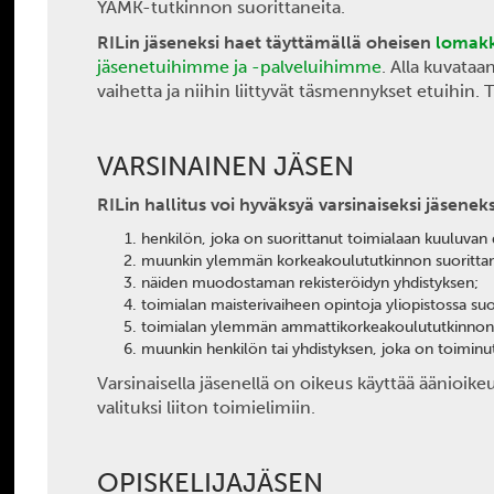
YAMK-tutkinnon suorittaneita.
RILin jäseneksi haet täyttämällä oheisen
lomak
jäsenetuihimme ja -palveluihimme
. Alla kuvata
vaihetta ja niihin liittyvät täsmennykset etuihin.
VARSINAINEN JÄSEN
RILin hallitus voi hyväksyä varsinaiseksi jäseneks
henkilön, joka on suorittanut toimialaan kuuluvan 
muunkin ylemmän korkeakoulututkinnon suorittanee
näiden muodostaman rekisteröidyn yhdistyksen;
toimialan maisterivaiheen opintoja yliopistossa s
toimialan ylemmän ammattikorkeakoulututkinnon 
muunkin henkilön tai yhdistyksen, joka on toiminut 
Varsinaisella jäsenellä on oikeus käyttää äänioikeu
valituksi liiton toimielimiin.
OPISKELIJAJÄSEN