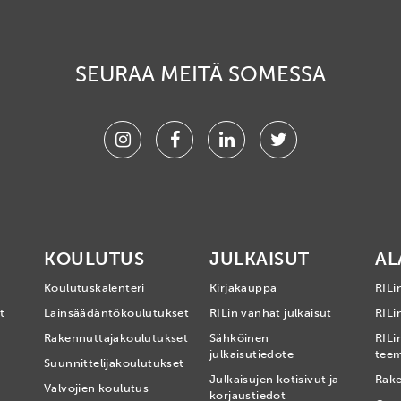
SEURAA MEITÄ SOMESSA
Instagram
Facebook
Linkedin
Twitter
KOULUTUS
JULKAISUT
AL
Koulutuskalenteri
Kirjakauppa
RILi
t
Lainsäädäntökoulutukset
RILin vanhat julkaisut
RILin
Rakennuttajakoulutukset
Sähköinen
RILi
julkaisutiedote
tee
Suunnittelijakoulutukset
Julkaisujen kotisivut ja
Rake
Valvojien koulutus
korjaustiedot