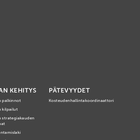
AN KEHITYS
PÄTEVYYDET
n palkinnot
Kosteudenhallintakoordinaattori
 kilpailut
n strategiakauden
mat
ntamislaki