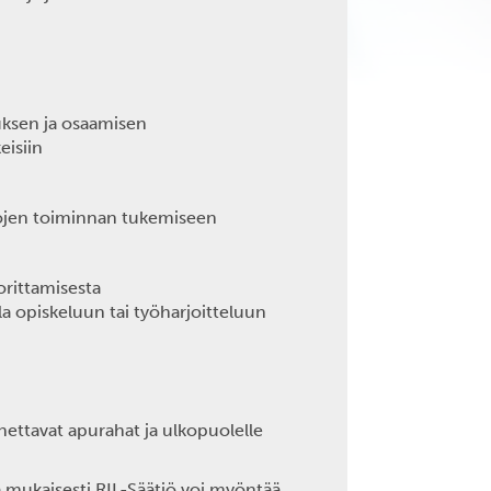
ksen ja osaamisen
eisiin
hojen toiminnan tukemiseen
orittamisesta
a opiskeluun tai työharjoitteluun
annettavat apurahat ja ulkopuolelle
a mukaisesti RIL-Säätiö voi myöntää