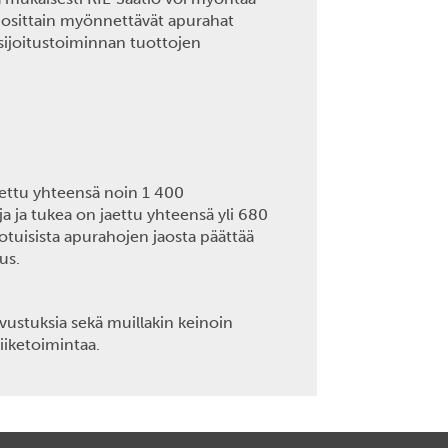
uosittain myönnettävät apurahat
 sijoitustoiminnan tuottojen
tettu yhteensä noin 1 400
 ja tukea on jaettu yhteensä yli 680
otuisista apurahojen jaosta päättää
tus.
avustuksia sekä muillakin keinoin
iiketoimintaa.