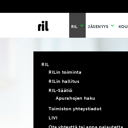
RIL
JÄSENYYS
KOU
RIL
RILin toiminta
RILin hallitus
RIL-Säätiö
Apurahojen haku
Toimiston yhteystiedot
LIVI
Ota yhteyttä tai anna palautetta