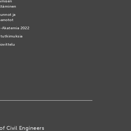
amisen
ttäminen
unnot ja
nanotot
-Akatemia 2022
 tutkimuksia
Sovittelu
of Civil Engineers