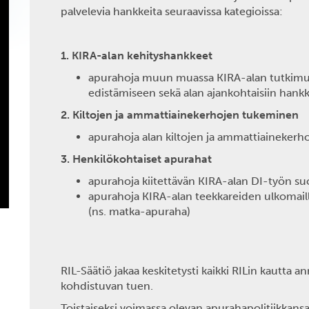
palvelevia hankkeita seuraavissa kategioissa:
1. KIRA-alan kehityshankkeet
apurahoja muun muassa KIRA-alan tutkimu
edistämiseen sekä alan ajankohtaisiin hankk
2. Kiltojen ja ammattiainekerhojen tukeminen
apurahoja alan kiltojen ja ammattiaineker
3. Henkilökohtaiset apurahat
apurahoja kiitettävän KIRA-alan DI-työn su
apurahoja KIRA-alan teekkareiden ulkomaill
(ns. matka-apuraha)
RIL-Säätiö jakaa keskitetysti kaikki RILin kautta 
kohdistuvan tuen.
Toistaiseksi voimassa olevan apurahapolitiikkans