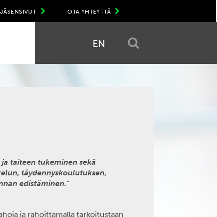
JÄSENSIVUT
OTA YHTEYTTÄ
EN
 ja taiteen tukeminen sekä
kelun, täydennyskoulutuksen,
innan edistäminen."
ahoja ja rahoittamalla tarkoitustaan