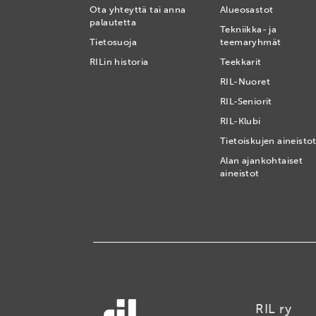
Ota yhteyttä tai anna
Alueosastot
palautetta
Tekniikka- ja
Tietosuoja
teemaryhmät
RILin historia
Teekkarit
RIL-Nuoret
RIL-Seniorit
RIL-Klubi
Tietoiskujen aineisto
Alan ajankohtaiset
aineistot
RIL ry