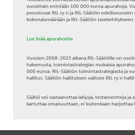
vuosittain enintään 100 000 euroa apurahoja. V
perustuvat RIL ry:n ja RIL-Säätiön edellisvuosien
kokonaismäärään ja RIL-Säätiön tasekehitykseen.
Lue lisää apurahoista
Vuosien 2008-2023 aikana RIL-Säätiölle on osoi
hakemusta, toimintastrategian mukaisia apurahoja
000 euroa. RIL-Säätiön toimintastrategiasta ja vu
hallitus. Säätiön hallituksen valitsee RIL ry:n halli
Säätiö voi vastaanottaa lahjoja, testamentteja ja 
kartuttaa omaisuuttaan, ei kuitenkaan harjoittaa l