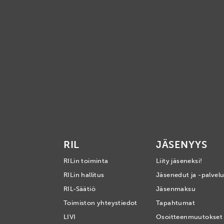
RIL
JÄSENYYS
RILin toiminta
Liity jäseneksi!
RILin hallitus
Jäsenedut ja -palvelu
RIL-Säätiö
Jäsenmaksu
Toimiston yhteystiedot
Tapahtumat
LIVI
Osoitteenmuutokset