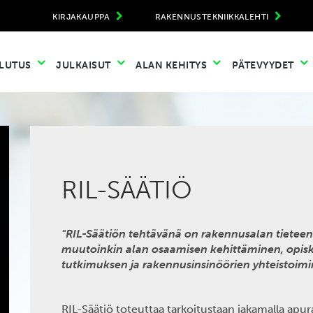
KIRJAKAUPPA
RAKENNUSTEKNIIKKALEHTI
LUTUS
JULKAISUT
ALAN KEHITYS
PÄTEVYYDET
RIL-SÄÄTIÖ
"RIL-Säätiön tehtävänä on rakennusalan tieteen
muutoinkin alan osaamisen kehittäminen, opis
tutkimuksen ja rakennusinsinöörien yhteistoim
RIL-Säätiö toteuttaa tarkoitustaan jakamalla apur