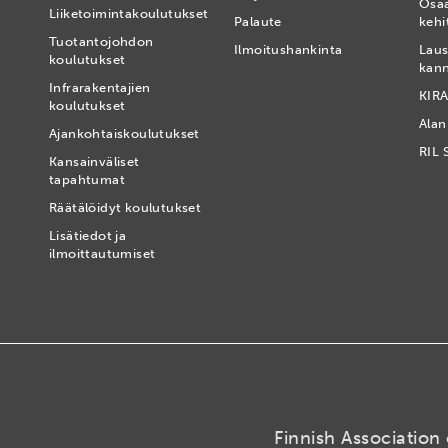
Osa
Liiketoimintakoulutukset
Palaute
kehi
Tuotantojohdon
Ilmoitushankinta
Laus
koulutukset
kan
Infrarakentajien
KIRA
koulutukset
Alan
Ajankohtaiskoulutukset
RIL 
Kansainväliset
tapahtumat
t
Räätälöidyt koulutukset
Lisätiedot ja
ilmoittautumiset
Finnish Association 