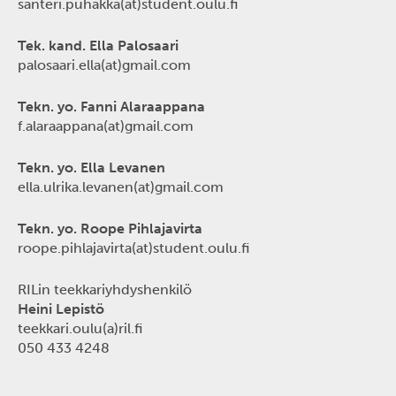
santeri.puhakka(at)student.oulu.fi
Tek. kand. Ella Palosaari
palosaari.ella(at)gmail.com
Tekn. yo. Fanni Alaraappana
f.alaraappana(at)gmail.com
Tekn. yo. Ella Levanen
ella.ulrika.levanen(at)
gmail.com
Tekn. yo. Roope Pihlajavirta
roope.pihlajavirta(at)student.oulu.fi
RILin teekkariyhdyshenkilö
Heini Lepistö
teekkari.oulu(a)ril.fi
050 433 4248