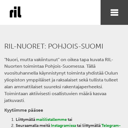
RIL-NUORET: POHJOIS-SUOMI
"Nuori, mutta vakiintunut" on oikea tapa kuvata RIL-
Nuorten toimintaa Pohjois-Suomessa.
Tällä
vuosituhannella käynnistynyt toiminta yhdistää Oulun
yliopiston ymppiläiset ja raksalaiset sekä tullista tulleet
alan ammattilaiset suureksi rakentajaperheeksi.
Toimintaan aktiivisesti osallistuvien määrä kasvaa
jatkuvasti.
Kyytiimme pääsee
Liittymällä
maililistallemme
tai
Seuraamalla meitä
Instagramissa
tai liittymällä
Telegram-