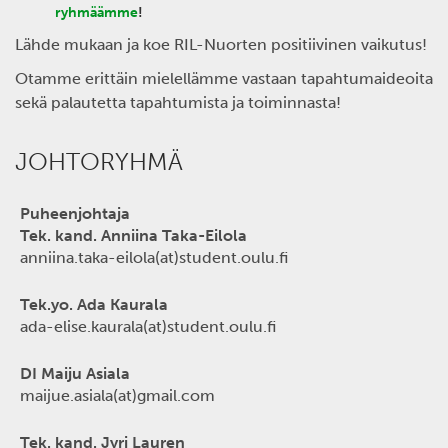
ryhmäämme
!
Lähde mukaan ja koe RIL-Nuorten positiivinen vaikutus!
Otamme erittäin mielellämme vastaan tapahtumaideoita
sekä p
alautetta tapahtumista ja toiminnasta!
JOHTORYHMÄ
Puheenjohtaja
Tek. kand. Anniina Taka-Eilola
anniina.taka-eilola(at)student.oulu.fi
Tek.yo. Ada Kaurala
ada-elise.kaurala(at)student.oulu.fi
DI Maiju Asiala
maijue.asiala(at)gmail.com
Tek. kand. Jyri Lauren