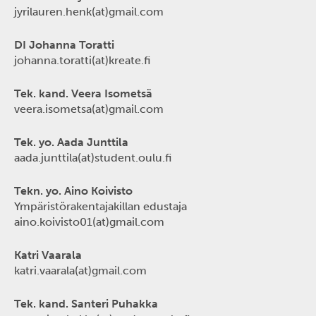
jyrilauren.henk(at)gmail.com
DI Johanna Toratti
johanna.toratti(at)kreate.fi
Tek. kand. Veera Isometsä
veera.isometsa(at)gmail.com
Tek. yo. Aada Junttila
aada.junttila(at)student.oulu.fi
Tekn. yo. Aino Koivisto
Ympäristörakentajakillan edustaja
aino.koivisto01(at)gmail.com
Katri Vaarala
katri.vaarala(at)gmail.com
Tek. kand. Santeri Puhakka