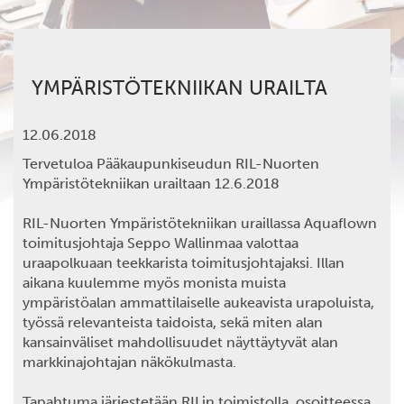
YMPÄRISTÖTEKNIIKAN URAILTA
12.06.2018
Tervetuloa Pääkaupunkiseudun RIL-Nuorten
Ympäristötekniikan urailtaan 12.6.2018
RIL-Nuorten Ympäristötekniikan uraillassa Aquaflown
toimitusjohtaja Seppo Wallinmaa valottaa
uraapolkuaan teekkarista toimitusjohtajaksi. Illan
aikana kuulemme myös monista muista
ympäristöalan ammattilaiselle aukeavista urapoluista,
työssä relevanteista taidoista, sekä miten alan
kansainväliset mahdollisuudet näyttäytyvät alan
markkinajohtajan näkökulmasta.
Tapahtuma järjestetään RILin toimistolla, osoitteessa