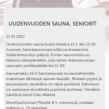
UUDENVUODEN SAUNA, SENIORIT
11.01.2011
Uudenvuoden sauna (solo) tiistaina 11.1. klo 12.00
Suomen Saunaseuransaunoilla Lauttasaaressa
Vaskiniementien päässä. Ennen saunomista on
tilaisuus kävelylenkkiin, jota varten kokoonnutaan
saunojen parkkipaikalla klo 11.00.
Saunamaksu 16 € Saunaseuraan kuulumattomilta
maksetaan lähtiessä saunan kassalle. Mukaan pyyhe ja
pesutarpeet, laudeliina on talon puolesta. Kahviosta
on saatavana virvokkeita ja pientä purtavaa. Vierailun
isäntänä toimii Esko Mäkelä.
Ilmoittautumiset Pirkolle 8.1. mennessä, mukaan
mahtuu n. 15 saunojaa.