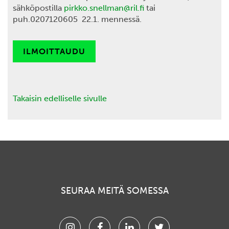
sähköpostilla
pirkko.snellman@ril.fi
tai
puh.0207120605 22.1. mennessä.
ILMOITTAUDU
Takaisin edelliselle sivulle
SEURAA MEITÄ SOMESSA
Instagram
Facebook
Linkedin
Twitter