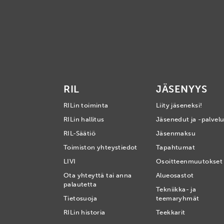
RIL
JÄSENYYS
RILin toiminta
Liity jäseneksi!
RILin hallitus
Jäsenedut ja -palvelu
RIL-Säätiö
Jäsenmaksu
Toimiston yhteystiedot
Tapahtumat
LIVI
Osoitteenmuutokset
Ota yhteyttä tai anna
Alueosastot
palautetta
Tekniikka- ja
Tietosuoja
teemaryhmät
RILin historia
Teekkarit