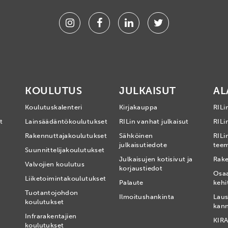
Instagram
Facebook
Linkedin
Twitter
KOULUTUS
JULKAISUT
AL
Koulutuskalenteri
Kirjakauppa
RILi
t
Lainsäädäntökoulutukset
RILin vanhat julkaisut
RILin
Rakennuttajakoulutukset
Sähköinen
RILi
julkaisutiedote
tee
Suunnittelijakoulutukset
Julkaisujen kotisivut ja
Rake
Valvojien koulutus
korjaustiedot
Osa
Liiketoimintakoulutukset
Palaute
kehi
Tuotantojohdon
Ilmoitushankinta
Laus
koulutukset
kan
Infrarakentajien
KIRA
koulutukset