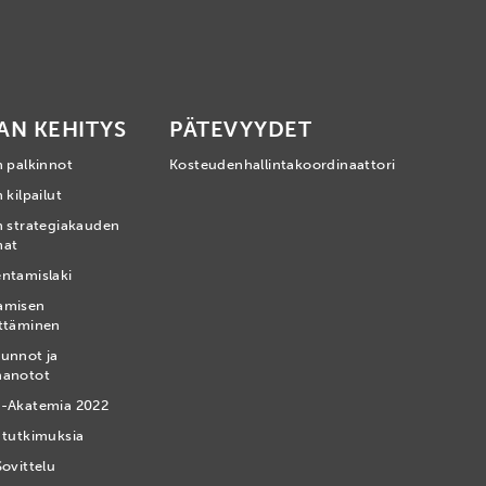
AN KEHITYS
PÄTEVYYDET
n palkinnot
Kosteudenhallintakoordinaattori
 kilpailut
n strategiakauden
mat
ntamislaki
amisen
ttäminen
unnot ja
nanotot
-Akatemia 2022
 tutkimuksia
Sovittelu