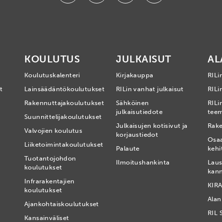
KOULUTUS
JULKAISUT
AL
Koulutuskalenteri
Kirjakauppa
RILi
t
Lainsäädäntökoulutukset
RILin vanhat julkaisut
RILin
Rakennuttajakoulutukset
Sähköinen
RILi
julkaisutiedote
tee
Suunnittelijakoulutukset
Julkaisujen kotisivut ja
Rake
Valvojien koulutus
korjaustiedot
Osa
Liiketoimintakoulutukset
Palaute
kehi
Tuotantojohdon
Ilmoitushankinta
Laus
koulutukset
kan
Infrarakentajien
KIRA
koulutukset
Alan
Ajankohtaiskoulutukset
RIL 
Kansainväliset