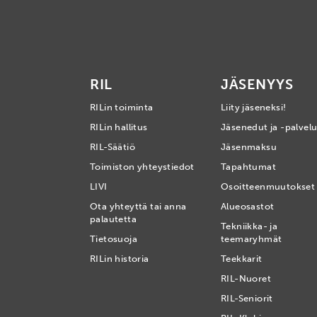
RIL
JÄSENYYS
RILin toiminta
Liity jäseneksi!
RILin hallitus
Jäsenedut ja -palvelu
RIL-Säätiö
Jäsenmaksu
Toimiston yhteystiedot
Tapahtumat
LIVI
Osoitteenmuutokset
Ota yhteyttä tai anna
Alueosastot
palautetta
Tekniikka- ja
Tietosuoja
teemaryhmät
RILin historia
Teekkarit
RIL-Nuoret
RIL-Seniorit