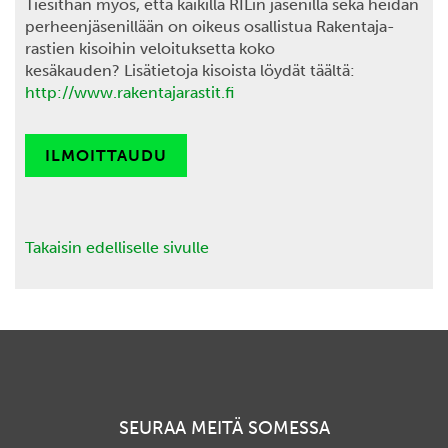
Tiesithän myös, että kaikilla RILin jäsenillä sekä heidän
perheenjäsenillään on oikeus osallistua Rakentaja-
rastien kisoihin veloituksetta koko
kesäkauden? Lisätietoja kisoista löydät täältä:
http://www.rakentajarastit.fi
ILMOITTAUDU
Takaisin edelliselle sivulle
SEURAA MEITÄ SOMESSA