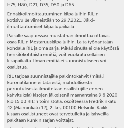
H75, H80, D21, D35, D50 ja D65.
Ennakkoilmoittautuminen kilpailuihin RIL:n
kotisivuille viimeistään to
29.7.2021
. Jälki-
ilmoittautumiset kilpailupaikalla.
Paikalle saapuessasi muistathan ilmoittaa ottavasi
osaa RIL:n Mestaruuskilpailuihin. Laita työnantajan
kohdalle RIL ja oma sarja. Mikäli sinulla ei ole käytössä
henkilökohtaista emitiä, voit vuokrata sellaisen
kisapaikalta. Ilman emitiä ei suunnistukseen voi
osallistua.
RIL tarjoaa suunnistajille palkintokahvit (mikäli
koronatilanne ei tätä estä, mahdollisesta
peruutuksesta ilmoitetaan osallistujille ennen
kahvituksia) kisojen jälkeisenä maanantaina 9.8.2020
klo 15.00 RIL:n toimistolla, osoitteessa Fredrikinkatu
42 (Malminkatu 12), 2. krs, 00100 Helsinki. Kaikki
kisaan osallistuneet ovat tervetulleita ja kahveilla
palkitaan kunkin sarjan voittajat.