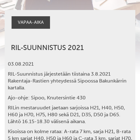
VAPAA-AIKA
RIL-SUUNNISTUS 2021
03.08.2021
RIL-Suunnistus järjestetään tiistaina 3.8.2021
Rakentaja-Rastien yhteydessä Sipoossa Bakunkärrin
kartalla.
Ajo-ohje:
Sipoo, Knutersintie 430
RILin mestaruudet jaetaan sarjoissa
H21, H40, H50,
H60
ja
H70
,
H75, H80
sekä
D21, D35, D50 ja D65
.
Lähtö
16.15-18.30
välisenä aikana.
Kisoissa on kolme rataa: A-rata 7 km, sarja H21, B-rata
5 km sarjat H40, H50 ja H60 ja C-rata 3 km, sarjat H70,