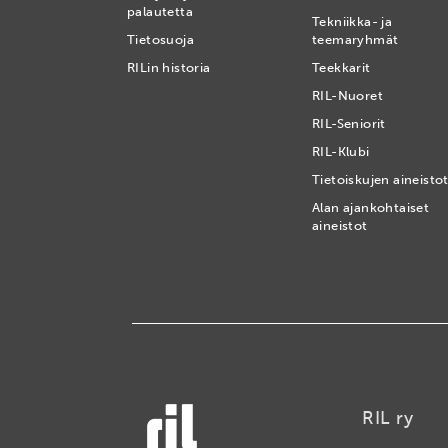
palautetta
Tekniikka- ja
Tietosuoja
teemaryhmät
RILin historia
Teekkarit
RIL-Nuoret
RIL-Seniorit
RIL-Klubi
Tietoiskujen aineisto
Alan ajankohtaiset
aineistot
RIL ry