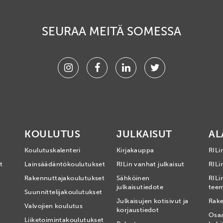
SEURAA MEITÄ SOMESSA
Instagram
Facebook
Linkedin
Twitter
KOULUTUS
JULKAISUT
AL
Koulutuskalenteri
Kirjakauppa
RILi
t
Lainsäädäntökoulutukset
RILin vanhat julkaisut
RILin
Rakennuttajakoulutukset
Sähköinen
RILi
julkaisutiedote
tee
Suunnittelijakoulutukset
Julkaisujen kotisivut ja
Rake
Valvojien koulutus
korjaustiedot
Osa
Liiketoimintakoulutukset