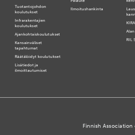
Palaute
kehi
Tuotantojohdon
Ilmoitushankinta
Laus
koulutukset
kan
Infrarakentajien
KIRA
koulutukset
Alan
Ajankohtaiskoulutukset
RIL 
Kansainväliset
tapahtumat
t
Räätälöidyt koulutukset
Lisätiedot ja
ilmoittautumiset
Finnish Association 