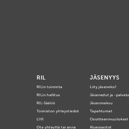
RIL
JÄSENYYS
RILin toiminta
Liity jäseneksi!
RILin hallitus
Jäsenedut ja -palvelu
RIL-Säätiö
Jäsenmaksu
Toimiston yhteystiedot
Tapahtumat
LIVI
Osoitteenmuutokset
Ota yhteyttä tai anna
Alueosastot