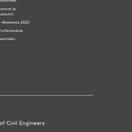
ttäminen
unnot ja
nanotot
-Akatemia 2022
 tutkimuksia
Sovittelu
of Civil Engineers