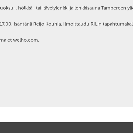
uoksu-, hölkkä- tai kävelylenkki ja lenkkisauna Tampereen yli
 17.00.
Isäntänä
Reijo Kouhia.
Ilmoittaudu
RILin tapahtumakal
uoma et welho.com.