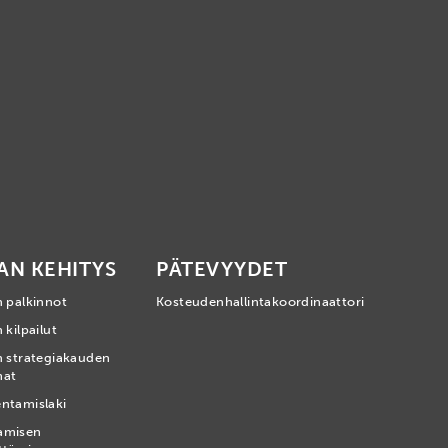
AN KEHITYS
PÄTEVYYDET
n palkinnot
Kosteudenhallintakoordinaattori
 kilpailut
n strategiakauden
mat
ntamislaki
amisen