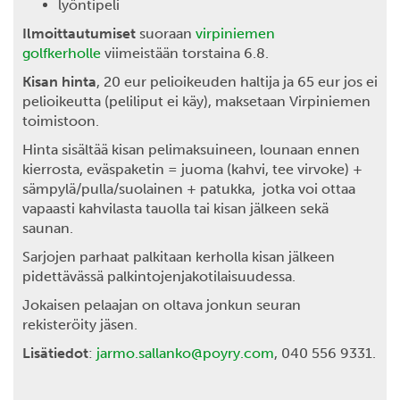
lyöntipeli
Ilmoittautumiset
suoraan
virpiniemen
golfkerholle
viimeistään torstaina 6.8.
Kisan hinta
, 20 eur pelioikeuden haltija ja 65 eur jos ei
pelioikeutta (peliliput ei käy), maksetaan Virpiniemen
toimistoon.
Hinta sisältää kisan pelimaksuineen, lounaan ennen
kierrosta, eväspaketin = juoma (kahvi, tee virvoke) +
sämpylä/pulla/suolainen + patukka, jotka voi ottaa
vapaasti kahvilasta tauolla tai kisan jälkeen sekä
saunan.
Sarjojen parhaat palkitaan kerholla kisan jälkeen
pidettävässä palkintojenjakotilaisuudessa.
Jokaisen pelaajan on oltava jonkun seuran
rekisteröity jäsen.
Lisätiedot
:
jarmo.sallanko@poyry.com
, 040 556 9331.