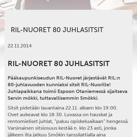
RIL-NUORET 80 JUHLASITSIT
22.11.2014
RIL-NUORET 80 JUHLASITSIT
Pääkaupunkiseudun RIL-Nuoret järjestävät RIL:n
80-juhlavuoden kunniaksi sitsit RIL-Nuorille!
Juhlapaikkana toimii Espoon Otaniemessä sijaitseva
Servin mökki, tuttavallisemmin Smökki.
Sitsit pidetään lauantaina 22.11. alkaen klo 19:00.
Ovet aukeavat klo 18:30. Luvassa on hauskat ja
rentomieliset juhlat, ”paluu opiskeluaikaan” hengessä.
Varsinainen sitsiosuus kestää n. klo 23 asti, jonka
jälkeen ilta jatkuu Smökin tanssilattialla aina