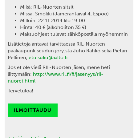
Mikä: RIL-Nuorten sitsit
Missä: Smökki (Jämeräntaival 4, Espoo)
Milloin: 22.11.2014 klo 19:00
Hinta: 40 € (alkoholiton 35 €)
Maksuohjeet tulevat sähköpostilla myöhemmin
Lisätietoja antavat tarvittaessa RIL-Nuorten
pääkaupunkiseudun jory:sta Juho Rahko sekä Pietari
Pellinen,
etu.suku@aalto.fi.
Jos et ole vielä RIL-Nuorten jäsen, mene heti
liittymään:
http://www.ril.fi/fi/jasenyys/ril-
nuoret.html
Tervetuloa!
ILMOITTAUDU