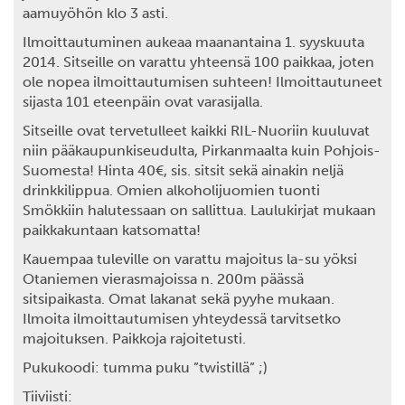
aamuyöhön klo 3 asti.
Ilmoittautuminen aukeaa maanantaina 1. syyskuuta
2014. Sitseille on varattu yhteensä 100 paikkaa, joten
ole nopea ilmoittautumisen suhteen! Ilmoittautuneet
sijasta 101 eteenpäin ovat varasijalla.
Sitseille ovat tervetulleet kaikki RIL-Nuoriin kuuluvat
niin pääkaupunkiseudulta, Pirkanmaalta kuin Pohjois-
Suomesta! Hinta 40€, sis. sitsit sekä ainakin neljä
drinkkilippua. Omien alkoholijuomien tuonti
Smökkiin halutessaan on sallittua. Laulukirjat mukaan
paikkakuntaan katsomatta!
Kauempaa tuleville on varattu majoitus la-su yöksi
Otaniemen vierasmajoissa n. 200m päässä
sitsipaikasta. Omat lakanat sekä pyyhe mukaan.
Ilmoita ilmoittautumisen yhteydessä tarvitsetko
majoituksen. Paikkoja rajoitetusti.
Pukukoodi: tumma puku ”twistillä” ;)
Tiiviisti: