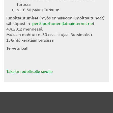
Turussa
n. 16.30 paluu Turkuun
Ilmoittautumiset
(myös ennakkoon ilmoittautuneet)
sähköpostiin:
perttipurhonen@dnainternet.ne
t
4.4.2012 mennessä.
Mukaan mahtuu n. 30 osallistujaa. Bussimaksu
15€/hlö kerätään bussissa.
Tervetuloa!!
Takaisin edelliselle sivulle