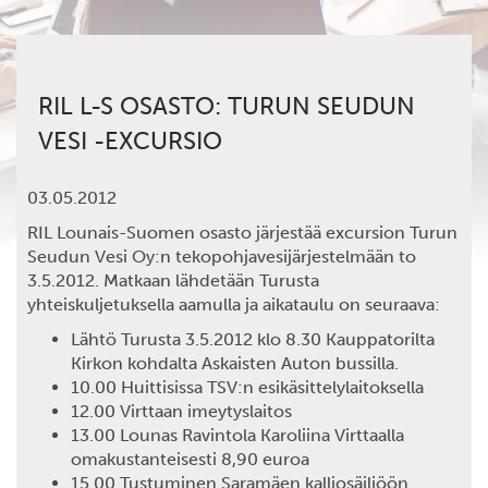
RIL L-S OSASTO: TURUN SEUDUN
VESI -EXCURSIO
03.05.2012
RIL Lounais-Suomen osasto järjestää excursion Turun
Seudun Vesi Oy:n tekopohjavesijärjestelmään to
3.5.2012. Matkaan lähdetään Turusta
yhteiskuljetuksella aamulla ja aikataulu on seuraava:
Lähtö Turusta 3.5.2012 klo 8.30 Kauppatorilta
Kirkon kohdalta Askaisten Auton bussilla.
10.00 Huittisissa TSV:n esikäsittelylaitoksella
12.00 Virttaan imeytyslaitos
13.00 Lounas Ravintola Karoliina Virttaalla
omakustanteisesti 8,90 euroa
15.00 Tustuminen Saramäen kalliosäiliöön