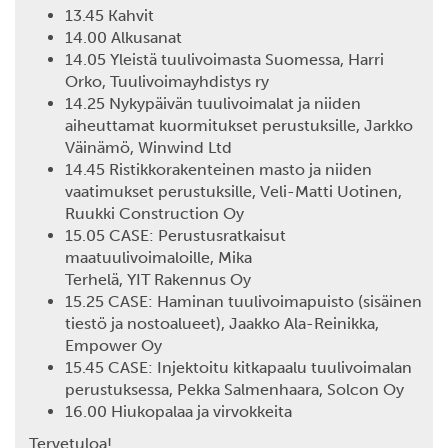
13.45 Kahvit
14.00 Alkusanat
14.05 Yleistä tuulivoimasta Suomessa, Harri
Orko, Tuulivoimayhdistys ry
14.25 Nykypäivän tuulivoimalat ja niiden
aiheuttamat kuormitukset perustuksille, Jarkko
Väinämö, Winwind Ltd
14.45 Ristikkorakenteinen masto ja niiden
vaatimukset perustuksille, Veli-Matti Uotinen,
Ruukki Construction Oy
15.05 CASE: Perustusratkaisut
maatuulivoimaloille, Mika
Terhelä, YIT Rakennus Oy
15.25 CASE: Haminan tuulivoimapuisto (sisäinen
tiestö ja nostoalueet), Jaakko Ala-Reinikka,
Empower Oy
15.45 CASE: Injektoitu kitkapaalu tuulivoimalan
perustuksessa, Pekka Salmenhaara, Solcon Oy
16.00 Hiukopalaa ja virvokkeita
Tervetuloa!