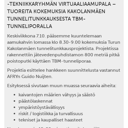
-TEKNIIKKARYHMÄN VIRTUAALIAAMUPALA –
TUOREITA KOKEMUKSIA KAKOLANMÄEN
TUNNELITUNKKAUKSESTA TBM-
TUNNELIPORALLA
Keskiviikkona 7.10. pääsemme kuuntelemaan
aamukahvin lomassa klo 8.30-9.00 kokemuksia Turun
Kakolanmäen tunnelitunkkausprojektista. Projektissa
rakennettiin jätevedenpuhdistamon 800 metriä pitkä
poistoputki käyttäen TBM-tunneliporaa.
Projektia esittelee hankkeen suunnittelusta vastannut
AFRYn
Guido Nuijten.
Esityksessä sivutaan muun muassa seuraavia aiheita:
kaivantojen määrien vähyys ja säästö
päästölaskennat
ympäristöystävällisyys
riskit / logistiikka ja turvallisuus
tekniset ja kaupalliset haasteet