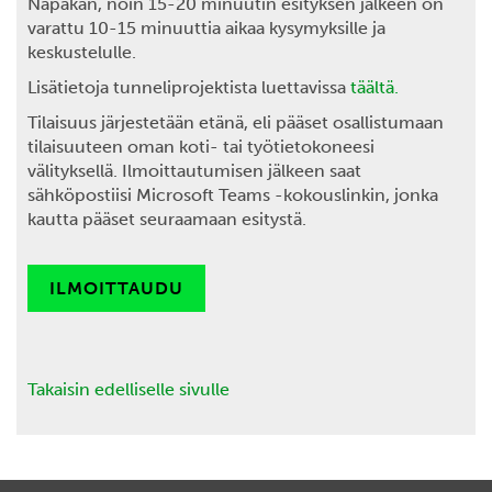
Napakan, noin 15-20 minuutin esityksen jälkeen on
varattu 10-15 minuuttia aikaa kysymyksille ja
keskustelulle.
Lisätietoja tunneliprojektista luettavissa
täältä.
Tilaisuus järjestetään etänä, eli pääset osallistumaan
tilaisuuteen oman koti- tai työtietokoneesi
välityksellä. Ilmoittautumisen jälkeen saat
sähköpostiisi Microsoft Teams -kokouslinkin, jonka
kautta pääset seuraamaan esitystä.
ILMOITTAUDU
Takaisin edelliselle sivulle