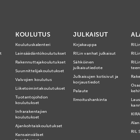
KOULUTUS
JULKAISUT
AL
Koulutuskalenteri
Kirjakauppa
RILi
t
Lainsäädäntökoulutukset
RILin vanhat julkaisut
RILin
Rakennuttajakoulutukset
Sähköinen
RILi
julkaisutiedote
tee
Suunnittelijakoulutukset
Julkaisujen kotisivut ja
Rake
Valvojien koulutus
korjaustiedot
Osa
Liiketoimintakoulutukset
Palaute
kehi
Tuotantojohdon
Ilmoitushankinta
Laus
koulutukset
kan
Infrarakentajien
KIRA
koulutukset
Alan
Ajankohtaiskoulutukset
RIL 
Kansainväliset