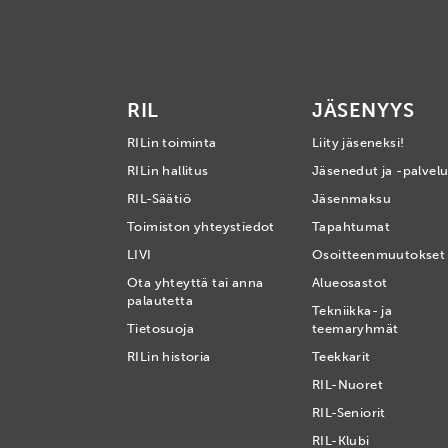
RIL
JÄSENYYS
RILin toiminta
Liity jäseneksi!
RILin hallitus
Jäsenedut ja -palvelu
RIL-Säätiö
Jäsenmaksu
Toimiston yhteystiedot
Tapahtumat
LIVI
Osoitteenmuutokset
Ota yhteyttä tai anna
Alueosastot
palautetta
Tekniikka- ja
Tietosuoja
teemaryhmät
RILin historia
Teekkarit
RIL-Nuoret
RIL-Seniorit
RIL-Klubi