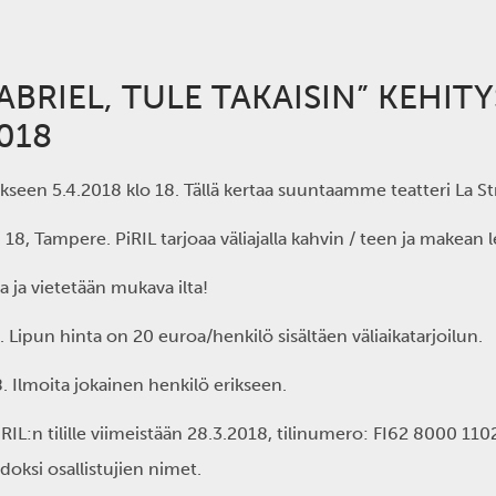
GABRIEL, TULE TAKAISIN” KEHI
018
ökseen 5.4.2018 klo 18. Tällä kertaa suuntaamme teatteri La S
u 18, Tampere. PiRIL tarjoaa väliajalla kahvin / teen ja makean 
a ja vietetään mukava ilta!
 Lipun hinta on 20 euroa/henkilö sisältäen väliaikatarjoilun.
. Ilmoita jokainen henkilö erikseen.
RIL:n tilille viimeistään 28.3.2018, tilinumero: FI62 8000 11
oksi osallistujien nimet.