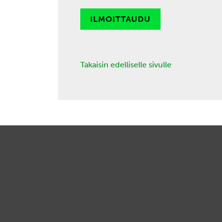
ILMOITTAUDU
Takaisin edelliselle sivulle