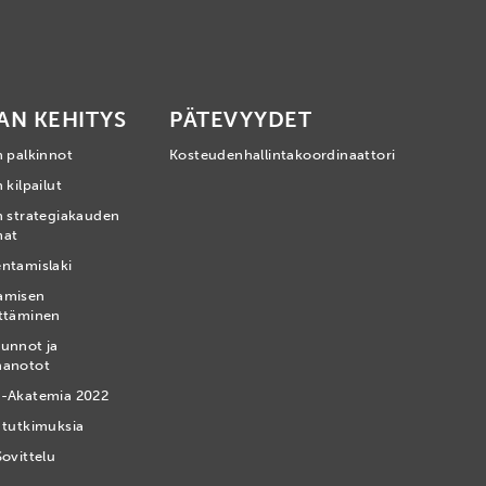
AN KEHITYS
PÄTEVYYDET
n palkinnot
Kosteudenhallintakoordinaattori
 kilpailut
n strategiakauden
mat
ntamislaki
amisen
ttäminen
unnot ja
nanotot
-Akatemia 2022
 tutkimuksia
Sovittelu