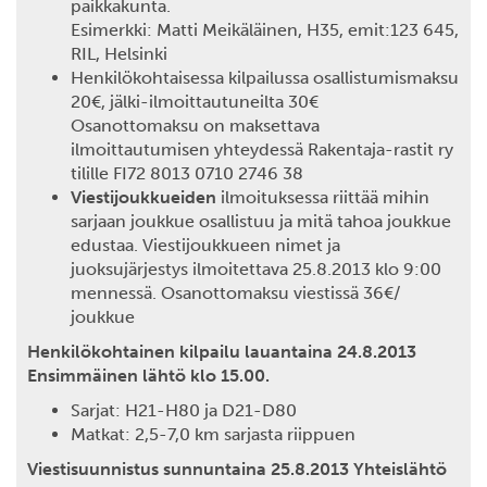
paikkakunta.
Esimerkki: Matti Meikäläinen, H35, emit:123 645,
RIL, Helsinki
Henkilökohtaisessa kilpailussa osallistumismaksu
20€, jälki-ilmoittautuneilta 30€
Osanottomaksu on maksettava
ilmoittautumisen yhteydessä Rakentaja-rastit ry
tilille FI72 8013 0710 2746 38
Viestijoukkueiden
ilmoituksessa riittää mihin
sarjaan joukkue osallistuu ja mitä tahoa joukkue
edustaa. Viestijoukkueen nimet ja
juoksujärjestys ilmoitettava 25.8.2013 klo 9:00
mennessä. Osanottomaksu viestissä 36€/
joukkue
Henkilökohtainen kilpailu lauantaina 24.8.2013
Ensimmäinen lähtö klo 15.00.
Sarjat: H21-H80 ja D21-D80
Matkat: 2,5-7,0 km sarjasta riippuen
Viestisuunnistus sunnuntaina 25.8.2013 Yhteislähtö