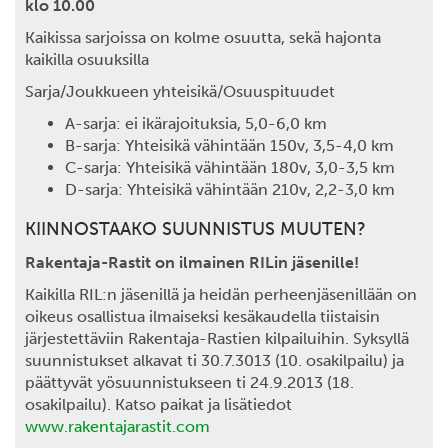
klo 10.00
Kaikissa sarjoissa on kolme osuutta, sekä hajonta
kaikilla osuuksilla
Sarja/Joukkueen yhteisikä/Osuuspituudet
A-sarja: ei ikärajoituksia, 5,0-6,0 km
B-sarja: Yhteisikä vähintään 150v, 3,5-4,0 km
C-sarja: Yhteisikä vähintään 180v, 3,0-3,5 km
D-sarja: Yhteisikä vähintään 210v, 2,2-3,0 km
KIINNOSTAAKO SUUNNISTUS MUUTEN?
Rakentaja-Rastit on ilmainen RILin jäsenille!
Kaikilla RIL:n jäsenillä ja heidän perheenjäsenillään on
oikeus osallistua ilmaiseksi kesäkaudella tiistaisin
järjestettäviin Rakentaja-Rastien kilpailuihin. Syksyllä
suunnistukset alkavat ti 30.7.3013 (10. osakilpailu) ja
päättyvät yösuunnistukseen ti 24.9.2013 (18.
osakilpailu). Katso paikat ja lisätiedot
www.rakentajarastit.com