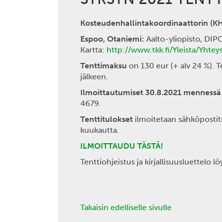
Kosteudenhallintakoordinaattorin (KH
Espoo, Otaniemi:
Aalto-yliopisto, DIPO
Kartta:
http://www.tkk.fi/Yleista/Yhtey
Tenttimaksu
on 130 eur (+ alv 24 %). 
jälkeen.
Ilmoittautumiset 30.8.2021 mennessä
4679.
Tenttitulokset
ilmoitetaan sähköpostit
kuukautta.
ILMOITTAUDU TÄSTÄ!
Tenttiohjeistus ja kirjallisuusluettelo l
Takaisin edelliselle sivulle