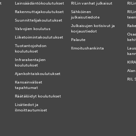
t
Lainsäädäntökoulutukset
RILin vanhat julkaisut
RILin
Rakennuttajakoulutukset
Sähköinen
RILi
julkaisutiedote
tee
Suunnittelijakoulutukset
Julkaisujen kotisivut ja
Rake
Valvojien koulutus
korjaustiedot
Osa
Liiketoimintakoulutukset
Palaute
kehi
Tuotantojohdon
Ilmoitushankinta
Laus
koulutukset
kan
Infrarakentajien
KIRA
koulutukset
Alan
Ajankohtaiskoulutukset
RIL 
Kansainväliset
tapahtumat
t
Räätälöidyt koulutukset
Lisätiedot ja
ilmoittautumiset