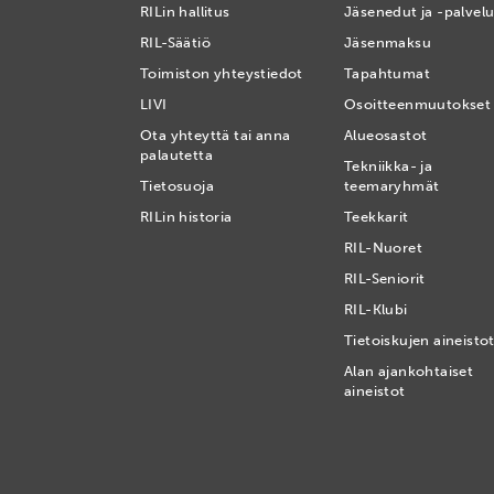
RILin hallitus
Jäsenedut ja -palvelu
RIL-Säätiö
Jäsenmaksu
Toimiston yhteystiedot
Tapahtumat
LIVI
Osoitteenmuutokset
Ota yhteyttä tai anna
Alueosastot
palautetta
Tekniikka- ja
Tietosuoja
teemaryhmät
RILin historia
Teekkarit
RIL-Nuoret
RIL-Seniorit
RIL-Klubi
Tietoiskujen aineisto
Alan ajankohtaiset
aineistot