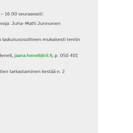
– 16.00 seuraavasti:
valvoja: Juha-Matti Junnonen
 laskutusosoitteen mukaisesti tentin
Henell,
jaana.henell@ril.fi
, p. 050 401
ien tarkastaminen kestää n. 2