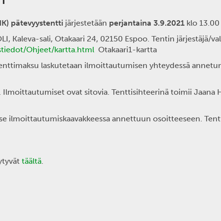
K) pätevyystentti
järjestetään
perjantaina 3.9.2021
klo 13.00 
LI, Kaleva-sali, Otakaari 24, 02150 Espoo. Tentin järjestäjä/
stiedot/Ohjeet/kartta.html
Otakaari1-kartta
Tenttimaksu laskutetaan ilmoittautumisen yhteydessä annetun
. Ilmoittautumiset ovat sitovia. Tenttisihteerinä toimii Jaana 
se ilmoittautumiskaavakkeessa annettuun osoitteeseen. Tentt
öytyvät
täältä
.