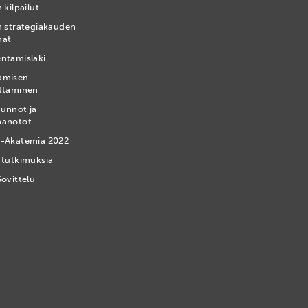
 kilpailut
n strategiakauden
mat
ntamislaki
amisen
ttäminen
unnot ja
nanotot
-Akatemia 2022
 tutkimuksia
Sovittelu