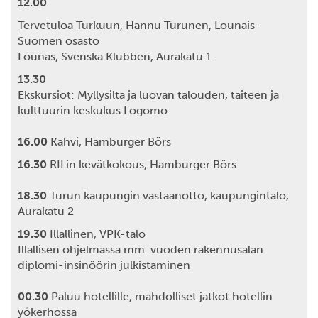
12.00
Tervetuloa Turkuun, Hannu Turunen, Lounais-
Suomen osasto
Lounas, Svenska Klubben, Aurakatu 1
13.30
Ekskursiot: Myllysilta ja luovan talouden, taiteen ja
kulttuurin keskukus Logomo
16.00
Kahvi, Hamburger Börs
16.30
RILin kevätkokous, Hamburger Börs
18.30
Turun kaupungin vastaanotto, kaupungintalo,
Aurakatu 2
19.30
Illallinen, VPK-talo
Illallisen ohjelmassa mm. vuoden rakennusalan
diplomi-insinöörin julkistaminen
00.30
Paluu hotellille, mahdolliset jatkot hotellin
yökerhossa