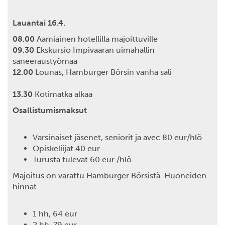
Lauantai 16.4.
08.00
Aamiainen hotellilla majoittuville
09.30
Ekskursio Impivaaran uimahallin
saneeraustyömaa
12.00
Lounas, Hamburger Börsin vanha sali
13.30
Kotimatka alkaa
Osallistumismaksut
Varsinaiset jäsenet, seniorit ja avec 80 eur/hlö
Opiskeliijat 40 eur
Turusta tulevat 60 eur /hlö
Majoitus on varattu Hamburger Börsistä. Huoneiden
hinnat
1 hh, 64 eur
2 hh, 79 eur