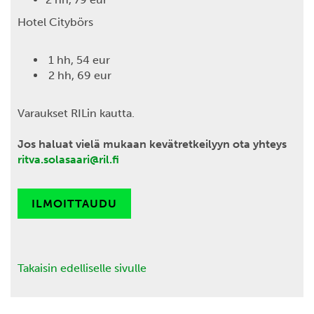
Hotel Citybörs
1 hh, 54 eur
2 hh, 69 eur
Varaukset RILin kautta.
Jos haluat vielä mukaan kevätretkeilyyn ota yhteys
ritva.solasaari@ril.fi
ILMOITTAUDU
Takaisin edelliselle sivulle