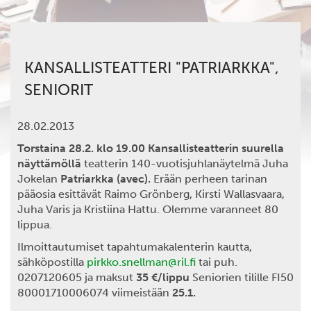
KANSALLISTEATTERI "PATRIARKKA",
SENIORIT
28.02.2013
Torstaina 28.2. klo 19.00 Kansallisteatterin suurella
näyttämöllä
teatterin 140-vuotisjuhlanäytelmä Juha
Jokelan
Patriarkka (avec).
Erään perheen tarinan
pääosia esittävät Raimo Grönberg, Kirsti Wallasvaara,
Juha Varis ja Kristiina Hattu. Olemme varanneet 80
lippua.
Ilmoittautumiset tapahtumakalenterin kautta,
sähköpostilla
pirkko.snellman@ril.fi
tai puh.
0207120605 ja maksut
35 €/lippu
Seniorien tilille FI50
80001710006074 viimeistään
25.1.