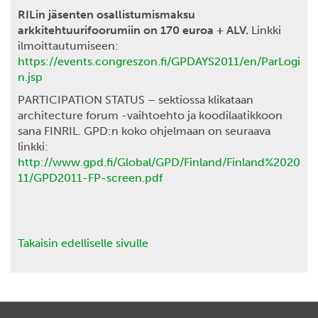
RILin jäsenten osallistumismaksu
arkkitehtuurifoorumiin on 170 euroa + ALV.
Linkki
ilmoittautumiseen:
https://events.congreszon.fi/GPDAYS2011/en/ParLogi
n.jsp
PARTICIPATION STATUS – sektiossa klikataan
architecture forum -vaihtoehto ja koodilaatikkoon
sana FINRIL. GPD:n koko ohjelmaan on seuraava
linkki:
http://www.gpd.fi/Global/GPD/Finland/Finland%2020
11/GPD2011-FP-screen.pdf
Takaisin edelliselle sivulle