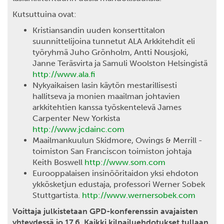
Kutsuttuina ovat:
Kristiansandin uuden konserttitalon
suunnittelijoina tunnetut ALA Arkkitehdit eli
työryhmä Juho Grönholm, Antti Nousjoki,
Janne Teräsvirta ja Samuli Woolston Helsingistä
http://www.ala.fi
Nykyaikaisen lasin käytön mestarillisesti
hallitseva ja monien maailman johtavien
arkkitehtien kanssa työskentelevä James
Carpenter New Yorkista
http://www.jcdainc.com
Maailmankuulun Skidmore, Owings & Merrill -
toimiston San Franciscon toimiston johtaja
Keith Boswell
http://www.som.com
Eurooppalaisen insinööritaidon yksi ehdoton
ykkösketjun edustaja, professori Werner Sobek
Stuttgartista.
http://www.wernersobek.com
Voittaja julkistetaan GPD-konferenssin avajaisten
yhteydessä jo 17.6. Kaikki kilpailuehdotukset tullaan