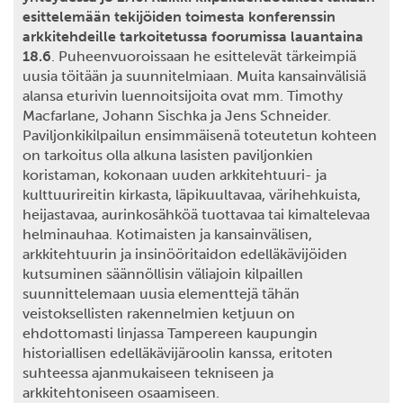
esittelemään tekijöiden toimesta konferenssin
arkkitehdeille tarkoitetussa foorumissa lauantaina
18.6
. Puheenvuoroissaan he esittelevät tärkeimpiä
uusia töitään ja suunnitelmiaan. Muita kansainvälisiä
alansa eturivin luennoitsijoita ovat mm. Timothy
Macfarlane, Johann Sischka ja Jens Schneider.
Paviljonkikilpailun ensimmäisenä toteutetun kohteen
on tarkoitus olla alkuna lasisten paviljonkien
koristaman, kokonaan uuden arkkitehtuuri- ja
kulttuurireitin kirkasta, läpikuultavaa, värihehkuista,
heijastavaa, aurinkosähköä tuottavaa tai kimaltelevaa
helminauhaa. Kotimaisten ja kansainvälisen,
arkkitehtuurin ja insinööritaidon edelläkävijöiden
kutsuminen säännöllisin väliajoin kilpaillen
suunnittelemaan uusia elementtejä tähän
veistoksellisten rakennelmien ketjuun on
ehdottomasti linjassa Tampereen kaupungin
historiallisen edelläkävijäroolin kanssa, eritoten
suhteessa ajanmukaiseen tekniseen ja
arkkitehtoniseen osaamiseen.