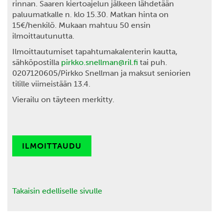
rinnan. Saaren kiertoajelun jälkeen lähdetään
paluumatkalle n. klo 15.30. Matkan hinta on
15€/henkilö. Mukaan mahtuu 50 ensin
ilmoittautunutta.
Ilmoittautumiset tapahtumakalenterin kautta,
sähköpostilla
pirkko.snellman@ril.fi
tai puh.
0207120605/Pirkko Snellman ja maksut seniorien
tilille viimeistään 13.4.
Vierailu on täyteen merkitty.
ILMOITTAUDU
Takaisin edelliselle sivulle