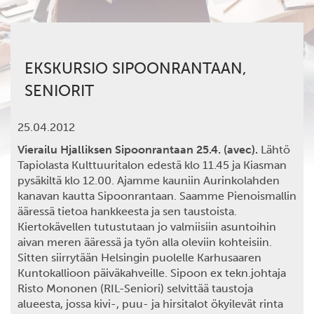
EKSKURSIO SIPOONRANTAAN,
SENIORIT
25.04.2012
Vierailu Hjalliksen Sipoonrantaan 25.4. (avec).
Lähtö
Tapiolasta Kulttuuritalon edestä klo 11.45 ja Kiasman
pysäkiltä klo 12.00. Ajamme kauniin Aurinkolahden
kanavan kautta Sipoonrantaan. Saamme Pienoismallin
ääressä tietoa hankkeesta ja sen taustoista.
Kiertokävellen tutustutaan jo valmiisiin asuntoihin
aivan meren ääressä ja työn alla oleviin kohteisiin.
Sitten siirrytään Helsingin puolelle Karhusaaren
Kuntokallioon päiväkahveille. Sipoon ex tekn.johtaja
Risto Mononen (RIL-Seniori) selvittää taustoja
alueesta, jossa kivi-, puu- ja hirsitalot ökyilevät rinta