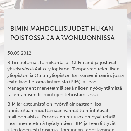
BIMIN MAHDOLLISUUDET HUKAN
POISTOSSA JA ARVONLUONNISSA
30.05.2012
RILin tietomallitoimikunta ja LCI Finland järjestävät
yhteistyössä Aalto-yliopiston, Tampereen teknillisen
yliopiston ja Oulun yliopiston kanssa seminaarin, jossa
esitellään tietomallintamista (BIM) ja Lean
Management menetelmiä sekä niiden hyödyntämistä
rakentamisen toimintojen tehostamisessa.
BIM järjestelmistä on hyötyä ainoastaan, jos
onnistutaan muuttamaan vanhat toimintatavat
mallipohjaisiksi. Prosessien muutos on hyvä tehdä
Lean menetelmiä hyödyntäen. BIM ja Lean liittyvät
siten läheisesti toisiinsa. Toiminnan tehostaminen