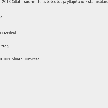
18 Sillat - suunnittelu, toteutus ja ylläpito julkistamistilai
ma:
0 Helsinki
 esittely
opputulos. Sillat Suomessa