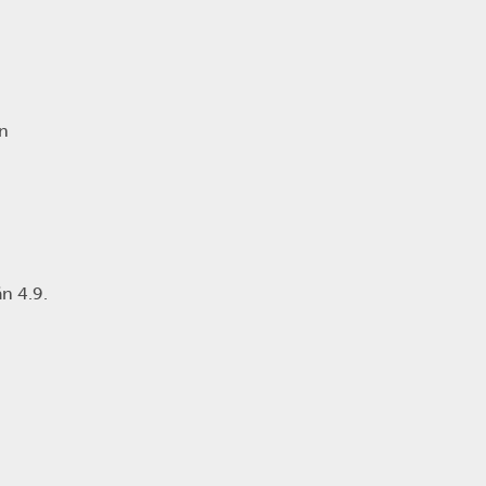
en
än 4.9.