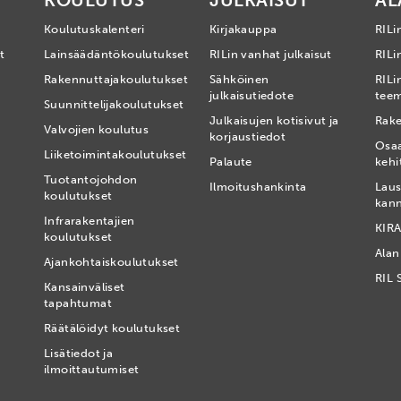
KOULUTUS
JULKAISUT
AL
Koulutuskalenteri
Kirjakauppa
RILi
t
Lainsäädäntökoulutukset
RILin vanhat julkaisut
RILin
Rakennuttajakoulutukset
Sähköinen
RILi
julkaisutiedote
tee
Suunnittelijakoulutukset
Julkaisujen kotisivut ja
Rake
Valvojien koulutus
korjaustiedot
Osa
Liiketoimintakoulutukset
Palaute
kehi
Tuotantojohdon
Ilmoitushankinta
Laus
koulutukset
kan
Infrarakentajien
KIRA
koulutukset
Alan
Ajankohtaiskoulutukset
RIL 
Kansainväliset
tapahtumat
t
Räätälöidyt koulutukset
Lisätiedot ja
ilmoittautumiset