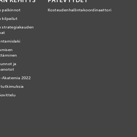
AN KEHITYS
PÄTEVYYDET
n palkinnot
Kosteudenhallintakoordinaattori
 kilpailut
n strategiakauden
mat
ntamislaki
amisen
ttäminen
unnot ja
nanotot
-Akatemia 2022
 tutkimuksia
Sovittelu