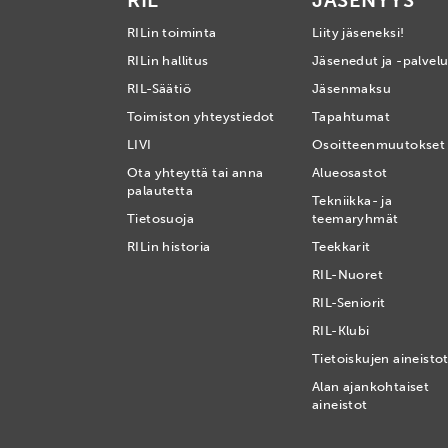
RIL
JÄSENYYS
RILin toiminta
Liity jäseneksi!
RILin hallitus
Jäsenedut ja -palvelu
RIL-Säätiö
Jäsenmaksu
Toimiston yhteystiedot
Tapahtumat
LIVI
Osoitteenmuutokset
Ota yhteyttä tai anna
Alueosastot
palautetta
Tekniikka- ja
Tietosuoja
teemaryhmät
RILin historia
Teekkarit
RIL-Nuoret
RIL-Seniorit
RIL-Klubi
Tietoiskujen aineisto
Alan ajankohtaiset
aineistot