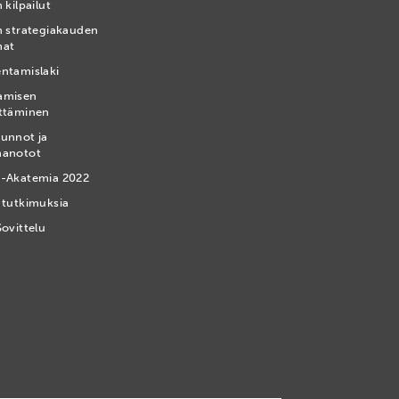
 kilpailut
n strategiakauden
mat
ntamislaki
amisen
ttäminen
unnot ja
nanotot
-Akatemia 2022
 tutkimuksia
Sovittelu