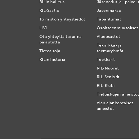
RILin hallitus
Jäsenedut ja -palvelu
RIL-Säätiö
Jäsenmaksu
Toimiston yhteystiedot
Tapahtumat
LIVI
Osoitteenmuutokset
Ota yhteyttä tai anna
Alueosastot
palautetta
Tekniikka- ja
Tietosuoja
teemaryhmät
RILin historia
Teekkarit
RIL-Nuoret
RIL-Seniorit
RIL-Klubi
Tietoiskujen aineisto
Alan ajankohtaiset
aineistot