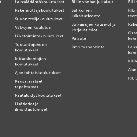
t
Lainsäädäntökoulutukset
RILin vanhat julkaisut
RILin
Rakennuttajakoulutukset
Sähköinen
RILi
julkaisutiedote
tee
Suunnittelijakoulutukset
Julkaisujen kotisivut ja
Rake
Valvojien koulutus
korjaustiedot
Osa
Liiketoimintakoulutukset
Palaute
kehi
Tuotantojohdon
Ilmoitushankinta
Laus
koulutukset
kan
Infrarakentajien
KIRA
koulutukset
Alan
Ajankohtaiskoulutukset
RIL 
Kansainväliset
tapahtumat
t
Räätälöidyt koulutukset
Lisätiedot ja
ilmoittautumiset