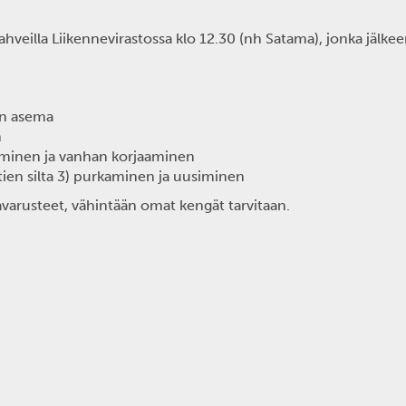
ahveilla Liikennevirastossa klo 12.30 (nh Satama), jonka jälke
an asema
n
aminen ja vanhan korjaaminen
ien silta 3) purkaminen ja uusiminen
varusteet, vähintään omat kengät tarvitaan.