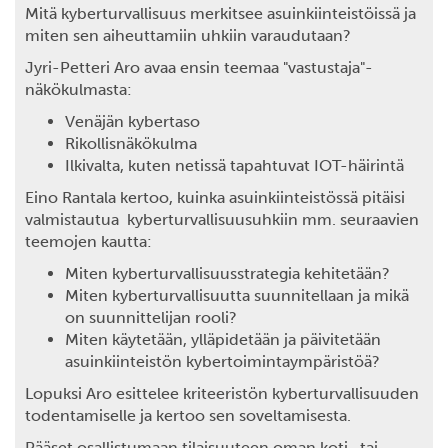
Mitä kyberturvallisuus merkitsee asuinkiinteistöissä ja
miten sen aiheuttamiin uhkiin varaudutaan?
Jyri-Petteri Aro avaa ensin teemaa "vastustaja"-
näkökulmasta:
Venäjän kybertaso
Rikollisnäkökulma
Ilkivalta, kuten netissä tapahtuvat IOT-häirintä
Eino Rantala kertoo, kuinka asuinkiinteistössä pitäisi
valmistautua kyberturvallisuusuhkiin mm. seuraavien
teemojen kautta:
Miten kyberturvallisuusstrategia kehitetään?
Miten kyberturvallisuutta suunnitellaan ja mikä
on suunnittelijan rooli?
Miten käytetään, ylläpidetään ja päivitetään
asuinkiinteistön kybertoimintaympäristöä?
Lopuksi Aro esittelee kriteeristön kyberturvallisuuden
todentamiselle ja kertoo sen soveltamisesta.
Pääset osallistumaan tilaisuuteen oman koti- tai