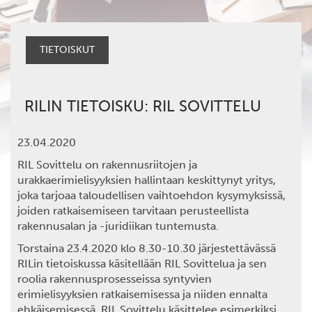
TIETOISKUT
RILIN TIETOISKU: RIL SOVITTELU
23.04.2020
RIL Sovittelu on rakennusriitojen ja
urakkaerimielisyyksien hallintaan keskittynyt yritys,
joka tarjoaa taloudellisen vaihtoehdon kysymyksissä,
joiden ratkaisemiseen tarvitaan perusteellista
rakennusalan ja -juridiikan tuntemusta.
Torstaina 23.4.2020 klo 8.30-10.30
järjestettävässä
RILin tietoiskussa käsitellään RIL Sovittelua ja sen
roolia rakennusprosesseissa syntyvien
erimielisyyksien ratkaisemisessa ja niiden ennalta
ehkäisemisessä. RIL Sovittelu käsittelee esimerkiksi