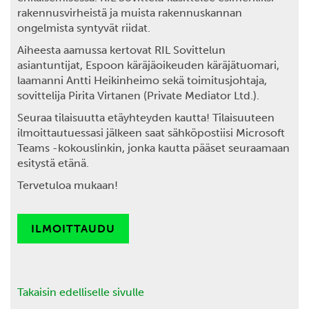
rakennusvirheistä ja muista rakennuskannan
ongelmista syntyvät riidat.
Aiheesta aamussa kertovat RIL Sovittelun
asiantuntijat, Espoon käräjäoikeuden käräjätuomari,
laamanni
Antti Heikinheimo
sekä toimitusjohtaja,
sovittelija
Pirita Virtanen
(Private Mediator Ltd.).
Seuraa tilaisuutta etäyhteyden kautta! Tilaisuuteen
ilmoittautuessasi jälkeen saat sähköpostiisi Microsoft
Teams -kokouslinkin, jonka kautta pääset seuraamaan
esitystä etänä.
Tervetuloa mukaan!
ILMOITTAUDU
Takaisin edelliselle sivulle