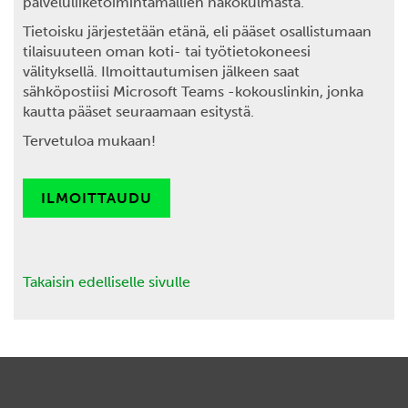
palveluliiketoimintamallien näkökulmasta.
Tietoisku järjestetään etänä, eli pääset osallistumaan
tilaisuuteen oman koti- tai työtietokoneesi
välityksellä. Ilmoittautumisen jälkeen saat
sähköpostiisi Microsoft Teams -kokouslinkin, jonka
kautta pääset seuraamaan esitystä.
Tervetuloa mukaan!
ILMOITTAUDU
Takaisin edelliselle sivulle