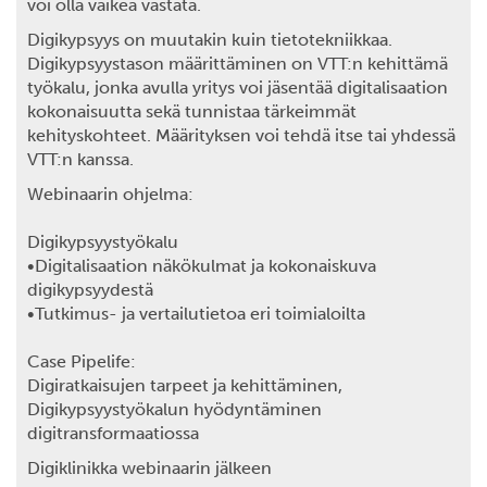
voi olla vaikea vastata.
Digikypsyys on muutakin kuin tietotekniikkaa.
Digikypsyystason määrittäminen on VTT:n kehittämä
työkalu, jonka avulla yritys voi jäsentää digitalisaation
kokonaisuutta sekä tunnistaa tärkeimmät
kehityskohteet. Määrityksen voi tehdä itse tai yhdessä
VTT:n kanssa.
Webinaarin ohjelma:
Digikypsyystyökalu
•Digitalisaation näkökulmat ja kokonaiskuva
digikypsyydestä
•Tutkimus- ja vertailutietoa eri toimialoilta
Case Pipelife:
Digiratkaisujen tarpeet ja kehittäminen,
Digikypsyystyökalun hyödyntäminen
digitransformaatiossa
Digiklinikka webinaarin jälkeen