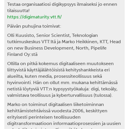
Testaa organisaatiosi digikypsyys ilmaiseksi jo ennen
tilaisuutta!
https://digimaturity.vtt.fi/
Päivän puhujina toimivat:
Olli Kuusisto
, Senior Scientist, Teknologian
tutkimuskeskus VTT:ltä ja
Marko Heikkinen
, KTT, Head
on new Business Development, North, Pipelife
Finland Oy:stä
Ollilla on pitkä kokemus digitaaliseen muutokseen
liittyvistä käyttäjälähtöisistä kehityshankkeista eri
alueilta, kuten media, prosessiteollisuus sekä
hyvinvointi. Hän on ollut mm. mukana kehittämässä
netistä löytyviä VTT:n kypsyystyökaluja: digi, tekoäly,
valmistava teollisuus ja kyberturvallisuus (tulossa).
Marko on toiminut digitaalisen liiketoiminnan
kehittämistehtävissä vuodesta 2006, keskittyen
erityisesti perinteisen teollisuuden
digitransformaatioon informaatioprosessien ja uusien