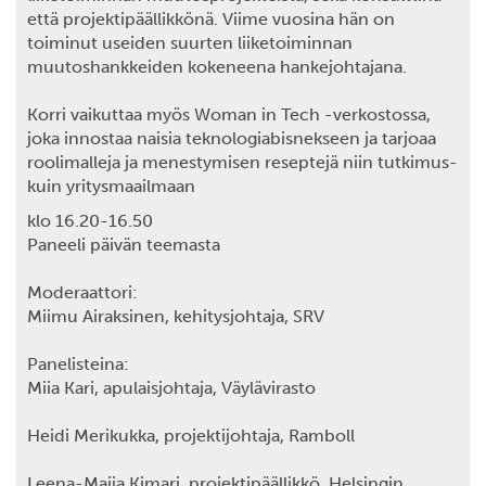
että projektipäällikkönä. Viime vuosina hän on
toiminut useiden suurten liiketoiminnan
muutoshankkeiden kokeneena hankejohtajana.
Korri vaikuttaa myös Woman in Tech -verkostossa,
joka innostaa naisia teknologiabisnekseen ja tarjoaa
roolimalleja ja menestymisen reseptejä niin tutkimus-
kuin yritysmaailmaan
klo 16.20-16.50
Paneeli päivän teemasta
Moderaattori:
Miimu Airaksinen,
kehitysjohtaja, SRV
Panelisteina:
Miia Kari
, apulaisjohtaja, Väylävirasto
Heidi Merikukka
, projektijohtaja, Ramboll
Leena-Maija Kimari
, projektipäällikkö, Helsingin