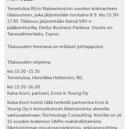
Tervetuloa RILin Naisverkoston vuoden kolmanteen
tilaisuuteen, joka järjestetään torstaina 8.9. klo 15.30-
17.30. Tilaisuus järjestetään livenä SRV:n
pääkonttorilla, Derby Business Parkissa. Osoite on
Tarvosalmenkatu, Espoo.
Tilaisuuden teemana on erilaiset johtajapolut.
Tilaisuuden ohjelma:
klo 15.30-15.35
Tervetuloa,
Henriikka Hellström
, RIL
klo 15.35-16.20
Kaisa Korri
, partneri, Ernst & Young Oy
Kaisa Korri toimii tällä hetkellä partnerina Erns &
Young Oy:n konsultoinnin liiketoiminta-alueella
vastuualuenaan Technology Consulting. Korrilla on yli
15 vuoden kokemus SAPin mahdollistamista
liiketoiminnan muutosprojekteista, sekä konsulttina