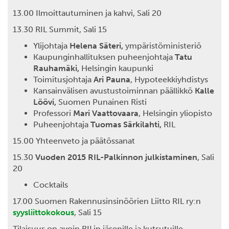
13.00 Ilmoittautuminen ja kahvi, Sali 20
13.30 RIL Summit, Sali 15
Ylijohtaja
Helena Säteri,
ympäristöministeriö
Kaupunginhallituksen puheenjohtaja
Tatu
Rauhamäki,
Helsingin kaupunki
Toimitusjohtaja
Ari Pauna
, Hypoteekkiyhdistys
Kansainvälisen avustustoiminnan päällikkö
Kalle
Löövi,
Suomen Punainen Risti
Professori
Mari Vaattovaara
, Helsingin yliopisto
Puheenjohtaja
Tuomas Särkilahti,
RIL
15.00 Yhteenveto ja päätössanat
15.30
Vuoden 2015 RIL-Palkinnon julkistaminen
, Sali
20
Cocktails
17.00 Suomen Rakennusinsinöörien Liitto RIL ry:n
syysliittokokous
, Sali 15
Tilaisuus on avoin RILin jäsenille ja kutsutuille