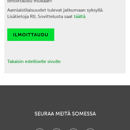
ilmoittaudu mukaan!
Aamiaistilaisuudet tulevat jatkumaan syksyllä.
Lisätietoja RIL Sovittelusta saat
täältä.
ILMOITTAUDU
Takaisin edelliselle sivulle
SEURAA MEITÄ SOMESSA