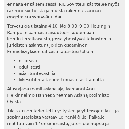
ennalta ehkäisemisessä. RIL Sovittelu käsittelee myös
rakennusvirheistä ja muista rakennuskannan
ongelmista syntyvät riidat.
Tervetuloa tiistaina 4.10. klo 8.00-9.00
Helsingin
Kamppiin aamiaistilaisuuteen kuulemaan
konfliktinratkaisusta, jossa yhdistyvät teknisten ja
juridisten asiantuntijoiden osaaminen.
Erimielisyyksien ratkaisu tapahtuu tällöin
nopeasti
edullisesti
asiantuntevasti ja
liikesuhteita tarpeettomasti rasittamatta.
Alustajana toimii asianajaja, laamanni Antti
Heikinheimo Hannes Snellman Asianajotoimisto
Oy:stä.
Tilaisuus on tarkoitettu yritysten ja yhteisöjen laki- ja
sopimusasioista vastaaville henkilöille. Paikalle
mahtuu vain 12 ensimmäistä, joten ole nopea ja