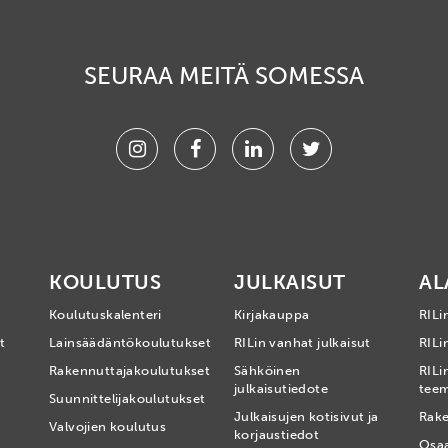
SEURAA MEITÄ SOMESSA
Instagram
Facebook
Linkedin
Twitter
KOULUTUS
JULKAISUT
AL
Koulutuskalenteri
Kirjakauppa
RILi
t
Lainsäädäntökoulutukset
RILin vanhat julkaisut
RILin
Rakennuttajakoulutukset
Sähköinen
RILi
julkaisutiedote
tee
Suunnittelijakoulutukset
Julkaisujen kotisivut ja
Rake
Valvojien koulutus
korjaustiedot
Osa