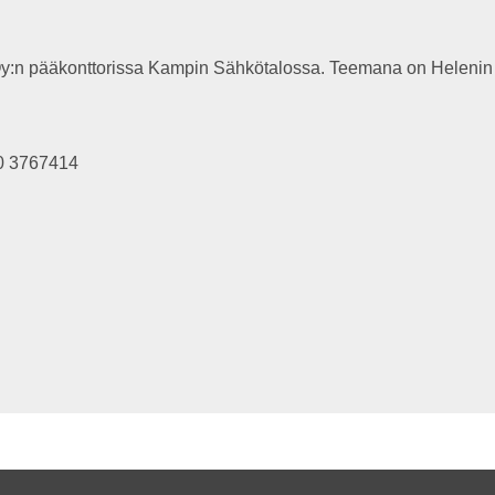
n Oy:n pääkonttorissa Kampin Sähkötalossa. Teemana on Helenin 
0 3767414