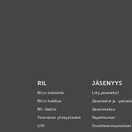
RIL
JÄSENYYS
RILin toiminta
Liity jäseneksi!
RILin hallitus
Jäsenedut ja -palvelu
RIL-Säätiö
Jäsenmaksu
Toimiston yhteystiedot
Tapahtumat
LIVI
Osoitteenmuutokset