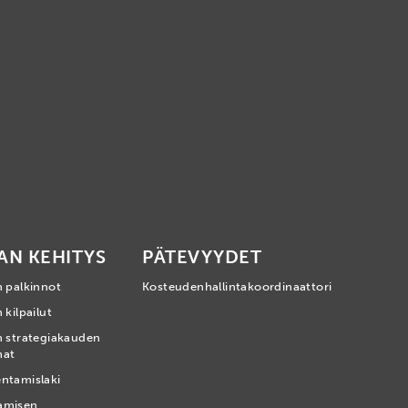
AN KEHITYS
PÄTEVYYDET
n palkinnot
Kosteudenhallintakoordinaattori
 kilpailut
n strategiakauden
mat
ntamislaki
amisen