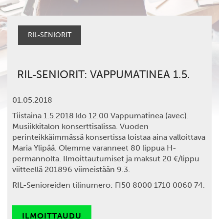
RIL-SENIORIT
RIL-SENIORIT: VAPPUMATINEA 1.5.
01.05.2018
Tiistaina 1.5.2018
klo 12.00 Vappumatinea (avec).
Musiikkitalon konserttisalissa. Vuoden
perinteikkäimmässä konsertissa loistaa aina valloittava
Maria Ylipää
. Olemme varanneet 80 lippua H-
permannolta. Ilmoittautumiset ja
maksut 20 €/lippu
viitteellä 201896
viimeistään
9.3
.
RIL-Senioreiden tilinumero: FI50 8000 1710 0060 74.
ILMOITTAUDU