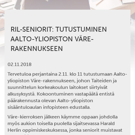
RIL-SENIORIT: TUTUSTUMINEN
AALTO-YLIOPISTON VÄRE-
RAKENNUKSEEN
02.11.2018
Tervetuloa
perjantaina
2.11. klo 11
tutustumaan
Aalto-
yliopiston Väre-rakennukseen
, johon Taiteiden ja
suunnittelun korkeakoulun laitokset siirtyivät
alkusyksystä
.
Kokoontuminen vastapäätä entistä
päärakennusta olevan
Aalto-yliopiston
sisääntuloaulan infopisteen
edustalla.
Väre-kierroksen jälkeen käymme oppaan johdolla
myös aukion toisella puolella sijaitsevassa
Harald
Herlin oppimiskeskuksessa
, jonka seniorit muistavat