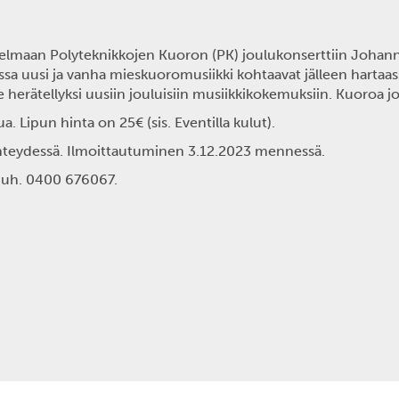
nnelmaan
Polyteknikkojen Kuoron (PK) joulukonserttiin Johann
issa uusi ja vanha mieskuoromusiikki kohtaavat jälleen harta
e herätellyksi uusiin jouluisiin musiikkikokemuksiin. Kuoroa 
ua.
Lipun hinta on 25€
(sis. Eventilla kulut).
hteydessä.
Ilmoittautuminen 3.12.2023 mennessä.
 puh. 0400 676067.