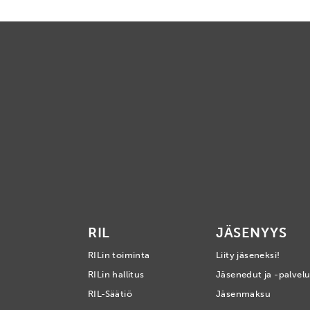
RIL
JÄSENYYS
RILin toiminta
Liity jäseneksi!
RILin hallitus
Jäsenedut ja -palvelu
RIL-Säätiö
Jäsenmaksu