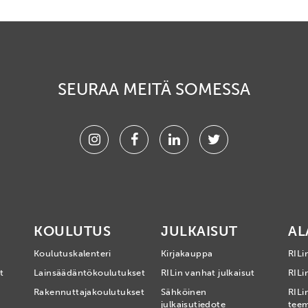
SEURAA MEITÄ SOMESSA
Instagram
Facebook
Linkedin
Twitter
KOULUTUS
JULKAISUT
AL
Koulutuskalenteri
Kirjakauppa
RILi
t
Lainsäädäntökoulutukset
RILin vanhat julkaisut
RILin
Rakennuttajakoulutukset
Sähköinen
RILi
julkaisutiedote
tee