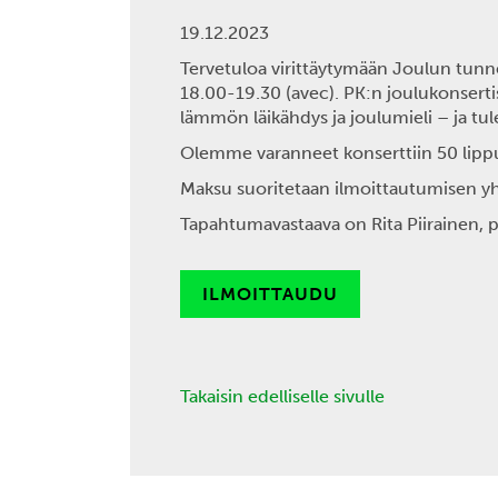
19.12.2023
Tervetuloa virittäytymään Joulun tu
18.00-19.30
(avec). PK:n joulukonsert
lämmön läikähdys ja joulumieli – ja tul
Olemme varanneet konserttiin 50 lipp
Maksu suoritetaan ilmoittautumisen y
Tapahtumavastaava on Rita Piirainen,
ILMOITTAUDU
Takaisin edelliselle sivulle