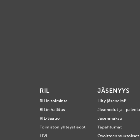
RIL
JÄSENYYS
RILin toiminta
Liity jäseneksi!
RILin hallitus
Jäsenedut ja -palvelu
RIL-Säätiö
Jäsenmaksu
Toimiston yhteystiedot
Tapahtumat
LIVI
Osoitteenmuutokset