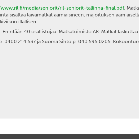
/www.ril.fi/media/seniorit/ril-seniorit-tallinna-final.pdf
. Matk
a sisältää laivamatkat aamiaisineen, majoituksen aamiaisella
viikon illallisen.
7.
Enintään 40 osallistujaa. Matkatoimisto AK-Matkat laskuttaa 
 p. 0400 214 537 ja Suoma Sihto p. 040 595 0205. Kokoontu