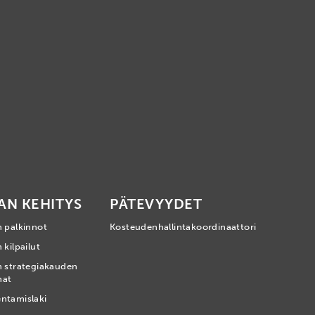
AN KEHITYS
PÄTEVYYDET
n palkinnot
Kosteudenhallintakoordinaattori
 kilpailut
n strategiakauden
mat
ntamislaki