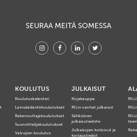
SEURAA MEITÄ SOMESSA
Instagram
Facebook
Linkedin
Twitter
KOULUTUS
JULKAISUT
AL
Koulutuskalenteri
Kirjakauppa
RILi
t
Lainsäädäntökoulutukset
RILin vanhat julkaisut
RILin
Rakennuttajakoulutukset
Sähköinen
RILi
julkaisutiedote
tee
Suunnittelijakoulutukset
Julkaisujen kotisivut ja
Rake
Valvojien koulutus
korjaustiedot