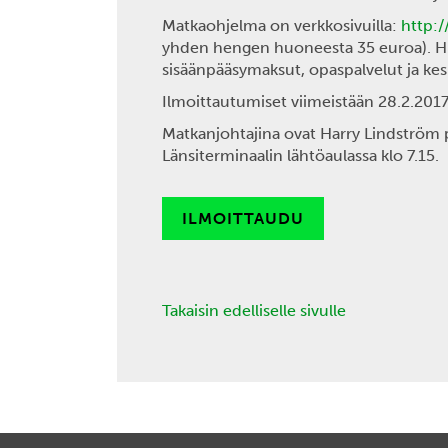
Matkaohjelma on verkkosivuilla:
http:/
yhden hengen huoneesta 35 euroa). Hint
sisäänpääsymaksut, opaspalvelut ja keski
Ilmoittautumiset viimeistään
28.2.201
Matkanjohtajina ovat Harry Lindström
Länsiterminaalin lähtöaulassa klo 7.15.
ILMOITTAUDU
Takaisin edelliselle sivulle