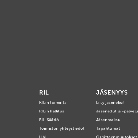
RIL
JÄSENYYS
RILin toiminta
Liity jäseneksi!
RILin hallitus
Jäsenedut ja -palvelu
RIL-Säätiö
Jäsenmaksu
Toimiston yhteystiedot
Tapahtumat
LIVI
Osoitteenmuutokset