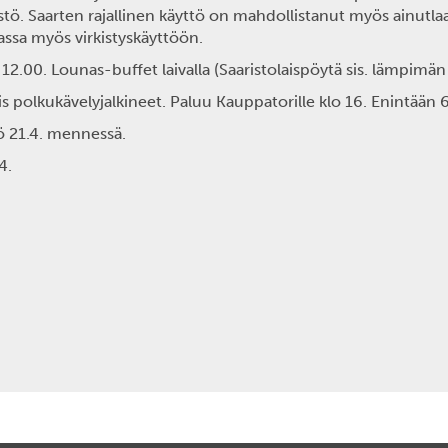
tö. Saarten rajallinen käyttö on mahdollistanut myös ainutla
ssa myös virkistyskäyttöön.
 12.00
. Lounas-buffet laivalla (Saaristolaispöytä sis. lämpimän
iis polkukävelyjalkineet. Paluu Kauppatorille klo 16. Enintään 6
ö 21.4. mennessä.
74.