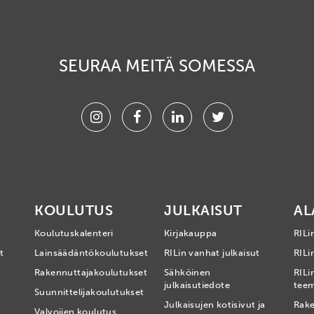
SEURAA MEITÄ SOMESSA
Instagram
Facebook
Linkedin
Twitter
KOULUTUS
JULKAISUT
AL
Koulutuskalenteri
Kirjakauppa
RILi
t
Lainsäädäntökoulutukset
RILin vanhat julkaisut
RILin
Rakennuttajakoulutukset
Sähköinen
RILi
julkaisutiedote
tee
Suunnittelijakoulutukset
Julkaisujen kotisivut ja
Rake
Valvojien koulutus