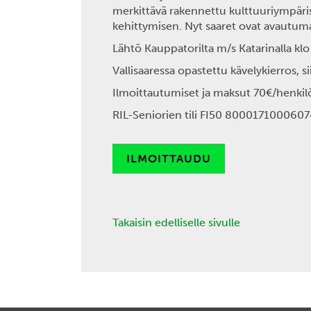
merkittävä rakennettu kulttuuriympäris
kehittymisen. Nyt saaret ovat avautuma
Lähtö
Kauppatorilta m/s Katarinalla
klo
Vallisaaressa opastettu kävelykierros, s
Ilmoittautumiset ja maksut 70€/henkil
RIL-Seniorien tili FI50 800017100060
ILMOITTAUDU
Takaisin edelliselle sivulle