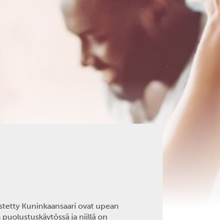
distetty Kuninkaansaari ovat upean
 puolustuskäytössä ja niillä on