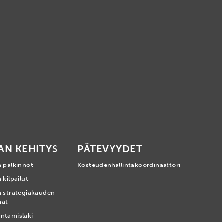
AN KEHITYS
PÄTEVYYDET
n palkinnot
Kosteudenhallintakoordinaattori
 kilpailut
n strategiakauden
mat
ntamislaki