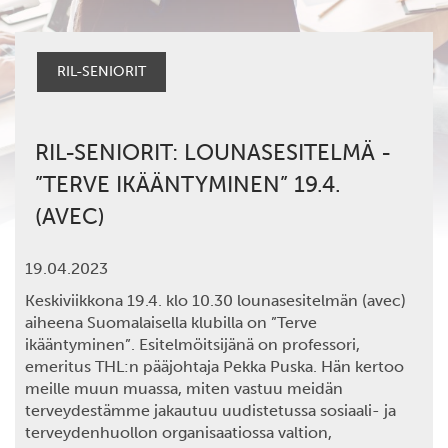
RIL-SENIORIT
RIL-SENIORIT: LOUNASESITELMÄ -
”TERVE IKÄÄNTYMINEN” 19.4.
(AVEC)
19.04.2023
Keskiviikkona 19.4. klo 10.30 lounasesitelmän (avec)
aiheena Suomalaisella klubilla on ”Terve
ikääntyminen”.
Esitelmöitsijänä on
professori,
emeritus THL:n pääjohtaja Pekka Puska.
Hän kertoo
meille muun muassa, miten vastuu meidän
terveydestämme jakautuu uudistetussa sosiaali- ja
terveydenhuollon organisaatiossa valtion,