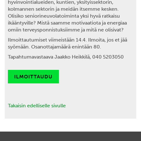
hyvinvointialueiden, kuntien, yksityissektorin,
kolmannen sektorin ja meidän itsemme kesken.
Olisiko seniorineuvolatoiminta yksi hyvä ratkaisu
ikääntyville? Mistä saamme motivaatiota ja energiaa
omiin terveysponnistuksiimme ja mitä ne olisivat?
Ilmoittautumiset viimeistään 14.4.
Ilmoita, jos et jää
syömään. Osanottajamäärä enintään 80.
Tapahtumavastaava Jaakko Heikkilä, 040 5203050
ILMOITTAUDU
Takaisin edelliselle sivulle