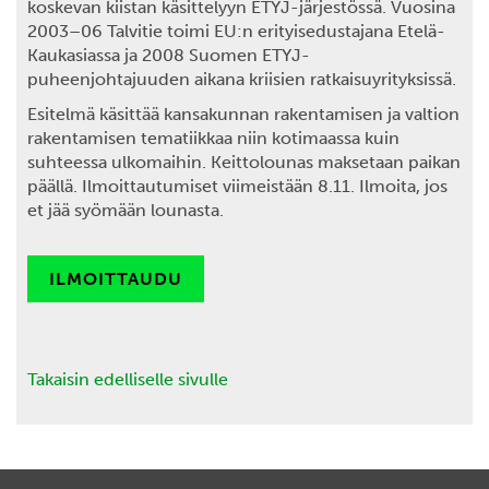
koskevan kiistan käsittelyyn ETYJ-järjestössä. Vuosina
2003–06 Talvitie toimi EU:n erityisedustajana Etelä-
Kaukasiassa ja 2008 Suomen ETYJ-
puheenjohtajuuden aikana kriisien ratkaisuyrityksissä.
Esitelmä käsittää kansakunnan rakentamisen ja valtion
rakentamisen tematiikkaa niin kotimaassa kuin
suhteessa ulkomaihin. Keittolounas maksetaan paikan
päällä. Ilmoittautumiset
viimeistään 8.11.
Ilmoita, jos
et jää syömään lounasta.
ILMOITTAUDU
Takaisin edelliselle sivulle