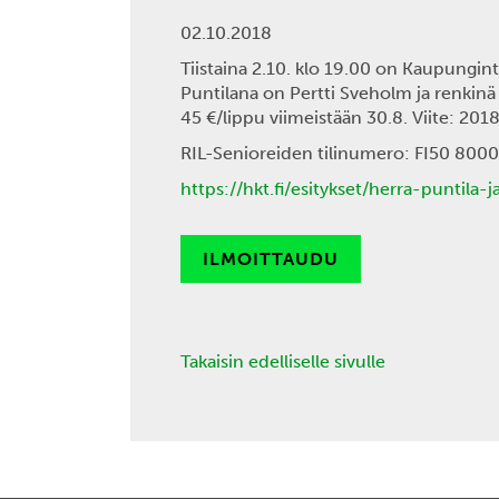
02.10.2018
Tiistaina 2.10. klo 19.00
on Kaupunginte
Puntilana on
Pertti Sveholm
ja renkin
45 €/lippu
viimeistään
30.8. Viite: 201
RIL-Senioreiden tilinumero: FI50 8000
https://hkt.fi/esitykset/herra-puntila
ILMOITTAUDU
Takaisin edelliselle sivulle