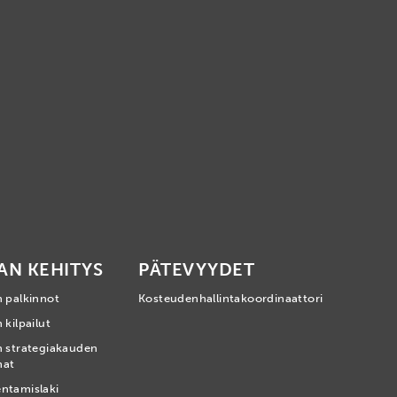
AN KEHITYS
PÄTEVYYDET
n palkinnot
Kosteudenhallintakoordinaattori
 kilpailut
n strategiakauden
mat
ntamislaki