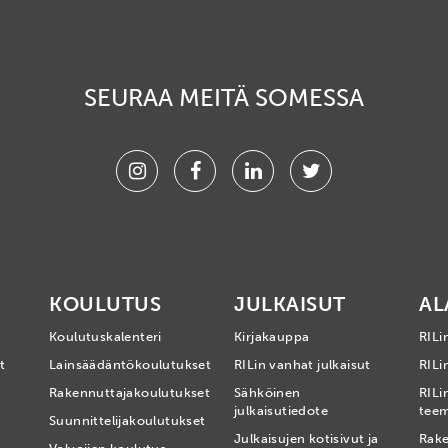
SEURAA MEITÄ SOMESSA
Instagram
Facebook
Linkedin
Twitter
KOULUTUS
JULKAISUT
AL
Koulutuskalenteri
Kirjakauppa
RILi
t
Lainsäädäntökoulutukset
RILin vanhat julkaisut
RILin
Rakennuttajakoulutukset
Sähköinen
RILi
julkaisutiedote
tee
Suunnittelijakoulutukset
Julkaisujen kotisivut ja
Rake