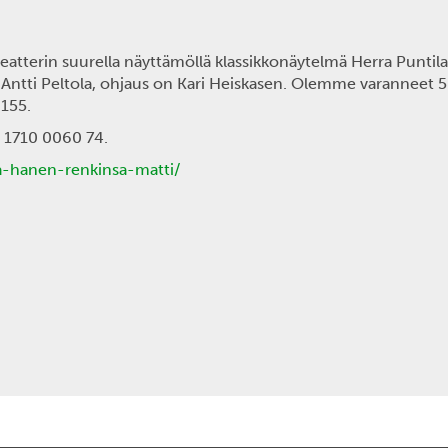
atterin suurella näyttämöllä klassikkonäytelmä
Herra Puntila
ä
Antti Peltola
, ohjaus on Kari Heiskasen. Olemme varanneet 5
8155.
 1710 0060 74.
-ja-hanen-renkinsa-matti/