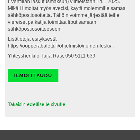
Eventillan laskutusmaksun) viimeistään 14.1.2025.
Mikäli ilmoitat myös avecisi, käytä molemmille samaa
sähköpostiosoitetta. Tällöin voimme järjestää teille
viereiset paikat ja toimittaa liput samaan
sähköpostiosoitteeseen.
Lisätietoja esityksestä
https://oopperabaletti.fi/ohjelmisto/iloinen-leski/ .
Yhteyshenkilö Tuija Räty, 050 5111 639.
ILMOITTAUDU
Takaisin edelliselle sivulle