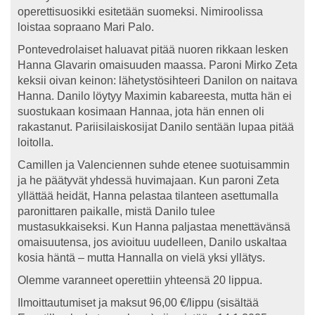
operettisuosikki esitetään suomeksi. Nimiroolissa
loistaa sopraano Mari Palo.
Pontevedrolaiset haluavat pitää nuoren rikkaan lesken
Hanna Glavarin omaisuuden maassa. Paroni Mirko Zeta
keksii oivan keinon: lähetystösihteeri Danilon on naitava
Hanna. Danilo löytyy Maximin kabareesta, mutta hän ei
suostukaan kosimaan Hannaa, jota hän ennen oli
rakastanut. Pariisilaiskosijat Danilo sentään lupaa pitää
loitolla.
Camillen ja Valenciennen suhde etenee suotuisammin
ja he päätyvät yhdessä huvimajaan. Kun paroni Zeta
yllättää heidät, Hanna pelastaa tilanteen asettumalla
paronittaren paikalle, mistä Danilo tulee
mustasukkaiseksi. Kun Hanna paljastaa menettävänsä
omaisuutensa, jos avioituu uudelleen, Danilo uskaltaa
kosia häntä – mutta Hannalla on vielä yksi yllätys.
Olemme varanneet operettiin yhteensä 20 lippua.
Ilmoittautumiset ja maksut 96,00 €/lippu (sisältää