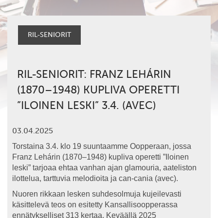
RIL-SENIORIT
RIL-SENIORIT: FRANZ LEHÁRIN
(1870–1948) KUPLIVA OPERETTI
”ILOINEN LESKI” 3.4. (AVEC)
03.04.2025
Torstaina 3.4. klo 19 suuntaamme Oopperaan, jossa
Franz Lehárin (1870–1948) kupliva operetti ”Iloinen
leski” tarjoaa ehtaa vanhan ajan glamouria, aateliston
ilottelua, tarttuvia melodioita ja can-cania (avec).
Nuoren rikkaan lesken suhdesolmuja kujeilevasti
käsittelevä teos on esitetty Kansallisoopperassa
ennätykselliset 313 kertaa. Keväällä 2025