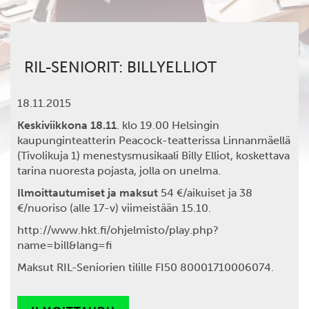
RIL-SENIORIT: BILLYELLIOT
18.11.2015
Keskiviikkona 18.11
. klo 19.00 Helsingin
kaupunginteatterin Peacock-teatterissa Linnanmäellä
(Tivolikuja 1) menestysmusikaali Billy Elliot, koskettava
tarina nuoresta pojasta, jolla on unelma.
Ilmoittautumiset ja maksut
54 €/aikuiset ja 38
€/nuoriso (alle 17-v) viimeistään 15.10.
http://www.hkt.fi/ohjelmisto/play.php?
name=bill&lang=fi
Maksut RIL-Seniorien tilille FI50 80001710006074.