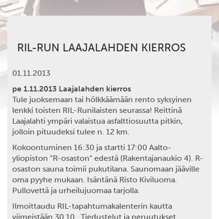
RIL-RUN LAAJALAHDEN KIERROS
01.11.2013
pe 1.11.2013 Laajalahden kierros
Tule juoksemaan tai hölkkäämään rento syksyinen
lenkki toisten RIL-Runilaisten seurassa! Reittinä
Laajalahti ympäri valaistua asfalttiosuutta pitkin,
jolloin pituudeksi tulee n. 12 km.
Kokoontuminen 16:30 ja startti 17:00 Aalto-
yliopiston ”R-osaston” edestä (Rakentajanaukio 4). R-
osaston sauna toimii pukutilana. Saunomaan jääville
oma pyyhe mukaan. Isäntänä Risto Kiviluoma.
Pullovettä ja urheilujuomaa tarjolla.
Ilmoittaudu RIL-tapahtumakalenterin kautta
viimeistään 30.10. Tiedustelut ja peruutukset