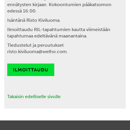
ennätysten kirjaan. Kokoontumien pääkatsomon
edessä 16:00.
Isäntänä
Risto Kiviluoma.
Ilmoittaudu
RIL-tapahtumien kautta viimeistään
tapahtumaa edeltävänä maanantaina.
Tiedustelut
ja peruutukset
risto.kiviluoma@welho.com.
ILMOITTAUDU
Takaisin edelliselle sivulle